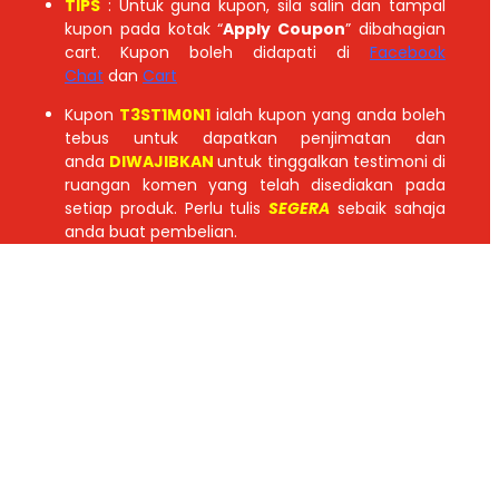
TIPS
: Untuk guna kupon, sila salin dan tampal
kupon pada kotak “
Apply Coupon
” dibahagian
cart. Kupon boleh didapati di
Facebook
Chat
dan
Cart
Kupon
T3ST1M0N1
ialah kupon yang anda boleh
tebus untuk dapatkan penjimatan dan
anda
DIWAJIBKAN
untuk tinggalkan testimoni di
ruangan komen yang telah disediakan pada
setiap produk. Perlu tulis
SEGERA
sebaik sahaja
anda buat pembelian.