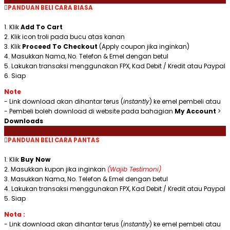
Thuluth)
PANDUAN BELI CARA BIASA
quantity
1. Klik
Add To Cart
2. Klik icon troli pada bucu atas kanan
3. Klik
Proceed To Checkout
(Apply coupon jika inginkan)
4. Masukkan Nama, No. Telefon & Emel dengan betul
5. Lakukan transaksi menggunakan FPX, Kad Debit / Kredit atau Paypal
6. Siap
Note
- Link download akan dihantar terus (
instantly
) ke emel pembeli atau
- Pembeli boleh download di website pada bahagian
My Account
>
Downloads
PANDUAN BELI CARA PANTAS
1. Klik
Buy Now
2. Masukkan kupon jika inginkan
(Wajib Testimoni)
3. Masukkan Nama, No. Telefon & Emel dengan betul
4. Lakukan transaksi menggunakan FPX, Kad Debit / Kredit atau Paypal
5. Siap
Nota :
- Link download akan dihantar terus (
instantly
) ke emel pembeli atau