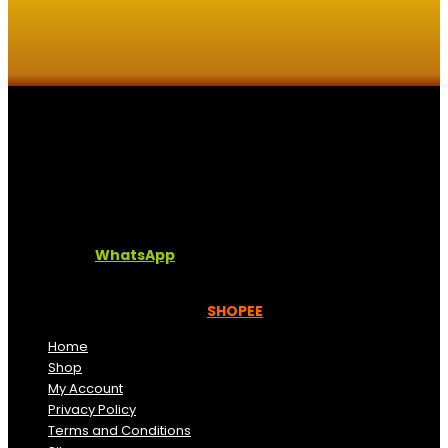
Kaligrafi.my merupakan website yang menghimpunkan
sofcopy tulisan jawi dan khat untuk digunakan
dipelbagai tempat. Setiap tulisan adalah format digital
dan vector. Sebarang pertanyaan boleh diajukan di
pautan ini =
WhatsApp
Kami beroperasi di
Kelantan, Malaysia.
Anda juga
boleh menempah melalui =
SHOPEE
Home
Shop
My Account
Privacy Policy
Terms and Conditions