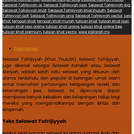
Selawat Tafrijiyyah ai
,
Selawat Tafrijiyyah jawi
,
Selawat Tafrijiyyah jpg
,
Selawat Tafrijiyyah khat
,
Selawat Tafrijiyyah khat thuluth
,
Selawat
Tafrijiyyah pdf
,
Selawat Tafrijiyyah png
,
Selawat Tafrijiyyah vector
,
seni
khat
,
tempah khat
,
tempah khat murah
,
tulisan khat
,
tulisan khat jawi
,
tulisan khat jawi online
,
tulisan khat online
,
tulisan khat online free
,
tulisan khat premium
,
tulisan khat vector
,
www.kaligrafi.my
Description
Selawat Tafrijiyyah (Khat Thuluth). Selawat Tafrijiyyah,
juga dikenali sebagai
Selawat Kamilah
atau
Selawat
Nariyah
, adalah salah satu selawat yang disusun oleh
ulama terdahulu dan popular di kalangan umat Islam
untuk memohon pertolongan, kelapangan rezeki, dan
ketenangan jiwa. Selawat ini dipercayai dapat
membawa banyak kebaikan dan kelapangan hidup bagi
mereka yang mengamalkannya dengan ikhlas dan
istiqamah.
Teks Selawat Tafrijiyyah
Berikut ialah bacaan selawat ini dalam bahasa Arab dan