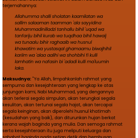
terjemahannya:
Allahumma shalli sholatan kaamilatan wa
sallim salaaman taamman 'ala sayyidina
Muhammadinilladzi tanhallu bihil 'uqad wa
tanfariju bihil kurab wa tuqdhaa bihil hawaij
wa tunaalu bihir raghaaib wa husnul
khawatim wa yustasqal ghamaamu biwajhihil
kariim wa 'alaa aalihi wa shohbihi fi kulli
lamhatin wa nafasin bi 'adadi kulli ma'luumin
laka.
Maksudnya:
"Ya Allah, limpahkanlah rahmat yang
sempurna dan kesejahteraan yang lengkap ke atas
junjungan kami, Nabi Muhammad, yang dengannya
akan terlerai segala simpulan, akan terungkai segala
kesulitan, akan tertunai segala hajat, akan tercapai
segala keinginan, akan diperolehi husnul khatimah
(kesudahan yang baik), dan diturunkan hujan berkat
kerana wajah baginda yang mulia. Dan semoga rahmat
serta kesejahteraan itu juga meliputi keluarga dan
sahabat baginda pada setiap detik dan hembusan