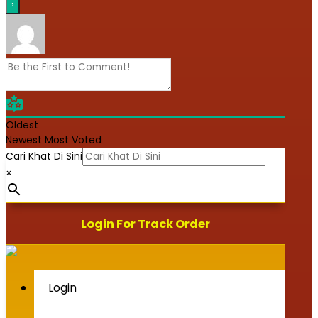
Oldest
Newest
Most Voted
Cari Khat Di Sini
×
Login For Track Order
Login