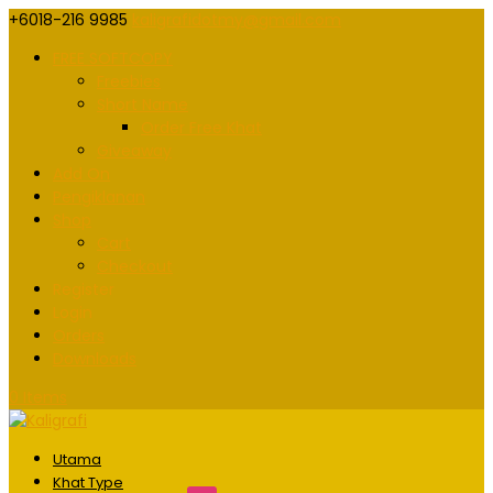
+6018-216 9985
kaligrafidotmy@gmail.com
FREE SOFTCOPY
Freebies
Short Name
Order Free Khat
Giveaway
Add On
Pengiklanan
Shop
Cart
Checkout
Register
Login
Orders
Downloads
0 Items
Utama
Khat Type