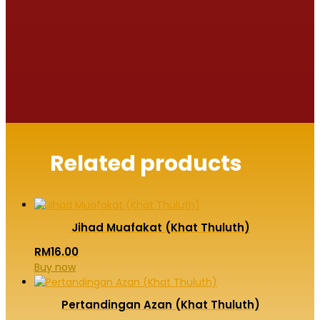
Related products
Jihad Muafakat (Khat Thuluth)
RM
16.00
Buy now
Pertandingan Azan (Khat Thuluth)