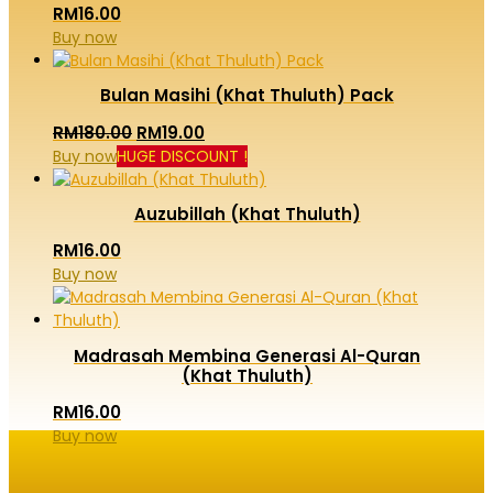
RM
16.00
Buy now
Bulan Masihi (Khat Thuluth) Pack
Original
Current
RM
180.00
RM
19.00
Buy now
HUGE DISCOUNT !
price
price
was:
is:
RM180.00.
RM19.00.
Auzubillah (Khat Thuluth)
RM
16.00
Buy now
Madrasah Membina Generasi Al-Quran
(Khat Thuluth)
RM
16.00
Buy now