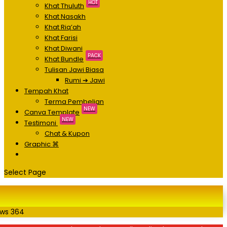
HOT
Khat Thuluth
Khat Nasakh
Khat Riq’ah
Khat Farisi
Khat Diwani
PACK
Khat Bundle
Tulisan Jawi Biasa
Rumi ➔ Jawi
Tempah Khat
Terma Pembelian
NEW
Canva Template
NEW
Testimoni
Chat & Kupon
Graphic ⌘
Select Page
ews
364