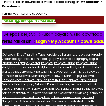
- Pembeli boleh download di website pada bahagian
My Account
>
Downloads
Terima kasih kerana support kami
Boleh Juga Tempah Khat Di Sini
Selepas berjaya lakukan bayaran, sila download
terus
fail di sini :
Login > My Account > Downloads
Category:
Khat Thuluth
Tags:
arabic calligraphy
,
arabic calligraphy
vector
,
design khat
,
islamic calligraphy
,
islamic calligraphy digital
,
islamic calligraphy vector
,
kaligrafi
,
kaligrafi islam
,
kaligrafi islam
khat
,
kaligrafi.my
,
kedai khat
,
kedai khat online
,
khat
,
khat cantik
,
khat
digital
,
khat softcopy
,
khat terkini
,
khat vector
,
muslim khat
,
Selawat
Kamilah ai
,
Selawat Kamilah jawi
,
Selawat Kamilah jpg
,
Selawat
Kamilah khat
,
Selawat Kamilah khat thuluth
,
Selawat Kamilah pdf
,
Selawat Kamilah png
,
Selawat Kamilah vector
,
selawat nariah ai
,
selawat nariah jawi
,
Selawat nariah jpg
,
Selawat nariah khat
,
Selawat
nariah khat thuluth
,
Selawat nariah pdf
,
Selawat nariah png
,
selawat
nariah vector
,
selawat nariyah ai
,
selawat nariyah jawi
,
Selawat
Nariyah jpg
,
Selawat Nariyah khat
,
Selawat Nariyah khat thuluth
,
selawat nariyah pdf
,
Selawat Nariyah png
,
selawat nariyah vector
,