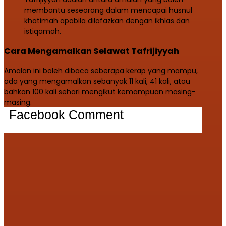
membantu seseorang dalam mencapai husnul
khatimah apabila dilafazkan dengan ikhlas dan
istiqamah.
Cara Mengamalkan Selawat Tafrijiyyah
Amalan ini boleh dibaca seberapa kerap yang mampu,
ada yang mengamalkan sebanyak 11 kali, 41 kali, atau
bahkan 100 kali sehari mengikut kemampuan masing-
masing.
Facebook Comment