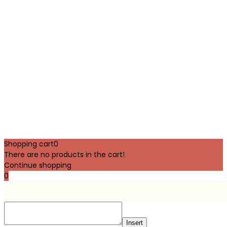
Shopping cart
0
There are no products in the cart!
Continue shopping
0
Insert