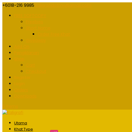
+6018-216 9985
kaligrafidotmy@gmail.com
FREE SOFTCOPY
Freebies
Short Name
Order Free Khat
Giveaway
Add On
Pengiklanan
Shop
Cart
Checkout
Register
Login
Orders
Downloads
0 Items
Utama
Khat Type