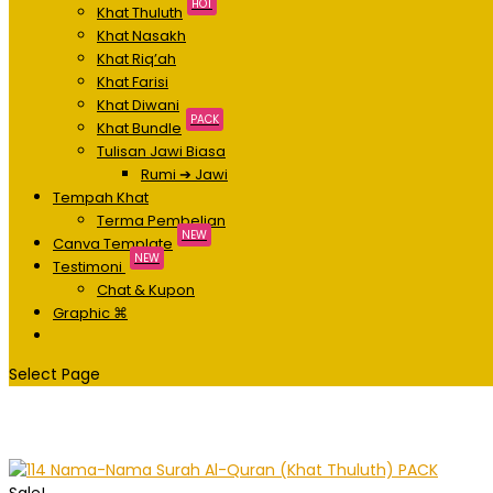
HOT
Khat Thuluth
Khat Nasakh
Khat Riq’ah
Khat Farisi
Khat Diwani
PACK
Khat Bundle
Tulisan Jawi Biasa
Rumi ➔ Jawi
Tempah Khat
Terma Pembelian
NEW
Canva Template
NEW
Testimoni
Chat & Kupon
Graphic ⌘
Select Page