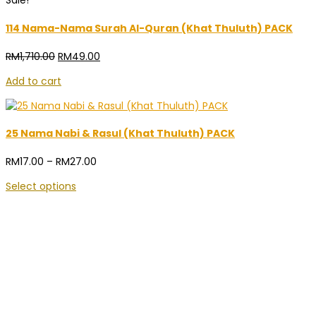
Sale!
114 Nama-Nama Surah Al-Quran (Khat Thuluth) PACK
Original
Current
RM
1,710.00
RM
49.00
price
price
Add to cart
was:
is:
RM1,710.00.
RM49.00.
25 Nama Nabi & Rasul (Khat Thuluth) PACK
Price
RM
17.00
–
RM
27.00
range:
Select options
RM17.00
through
RM27.00