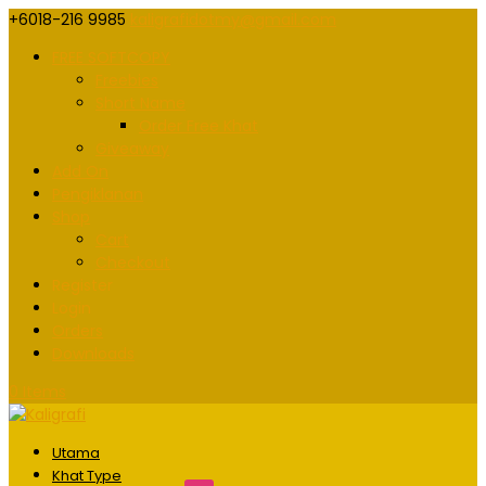
+6018-216 9985
kaligrafidotmy@gmail.com
FREE SOFTCOPY
Freebies
Short Name
Order Free Khat
Giveaway
Add On
Pengiklanan
Shop
Cart
Checkout
Register
Login
Orders
Downloads
0 Items
Utama
Khat Type