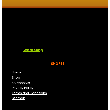
Kaligrafi.my merupakan website yang menghimpunkan
sofcopy tulisan jawi dan khat untuk digunakan
dipelbagai tempat. Setiap tulisan adalah format digital
dan vector. Sebarang pertanyaan boleh diajukan di
pautan ini =
WhatsApp
Kami beroperasi di
Kelantan, Malaysia.
Anda juga
boleh menempah melalui =
SHOPEE
Home
Shop
My Account
Privacy Policy
Terms and Conditions
Sitemap