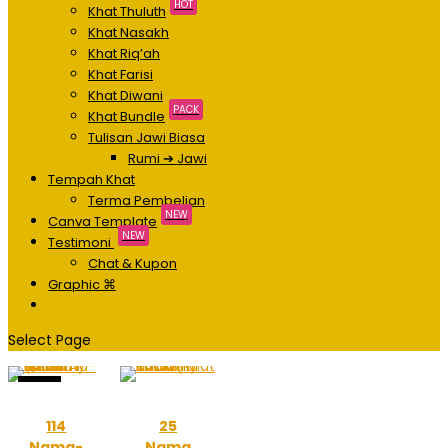
HOT
Khat Thuluth
Khat Nasakh
Khat Riq’ah
Khat Farisi
Khat Diwani
PACK
Khat Bundle
Tulisan Jawi Biasa
Rumi ➔ Jawi
Tempah Khat
Terma Pembelian
NEW
Canva Template
NEW
Testimoni
Chat & Kupon
Graphic ⌘
Select Page
Sale!
114
25
Nama-
Nama