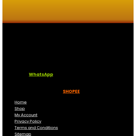
Kaligrafi.my merupakan website yang menghimpunkan
sofcopy tulisan jawi dan khat untuk digunakan
dipelbagai tempat. Setiap tulisan adalah format digital
dan vector. Sebarang pertanyaan boleh diajukan di
pautan ini =
WhatsApp
Kami beroperasi di
Kelantan, Malaysia.
Anda juga
boleh menempah melalui =
SHOPEE
Home
Shop
My Account
Privacy Policy
Terms and Conditions
Sitemap