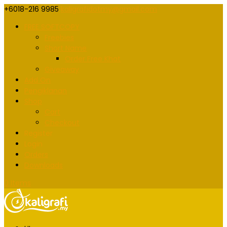
+6018-216 9985
kaligrafidotmy@gmail.com
FREE SOFTCOPY
Freebies
Short Name
Order Free Khat
Giveaway
Add On
Pengiklanan
Shop
Cart
Checkout
Register
Login
Orders
Downloads
0 Items