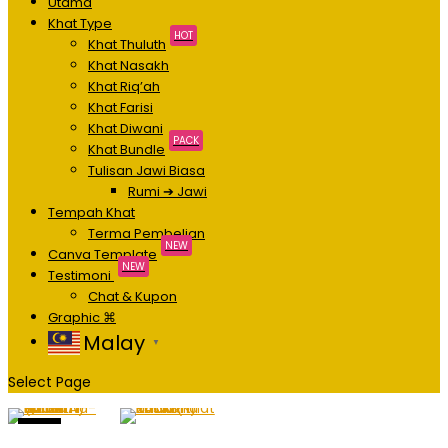
Utama
Khat Type
HOT
Khat Thuluth
Khat Nasakh
Khat Riq’ah
Khat Farisi
Khat Diwani
PACK
Khat Bundle
Tulisan Jawi Biasa
Rumi ➔ Jawi
Tempah Khat
Terma Pembelian
NEW
Canva Template
NEW
Testimoni
Chat & Kupon
Graphic ⌘
Malay
▼
Select Page
Sale!