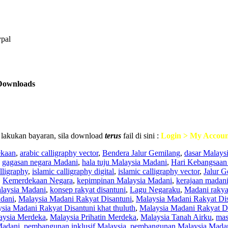
ypal
Downloads
 lakukan bayaran, sila download
terus
fail di sini :
Login > My Accoun
ekaan
,
arabic calligraphy vector
,
Bendera Jalur Gemilang
,
dasar Malays
,
gagasan negara Madani
,
hala tuju Malaysia Madani
,
Hari Kebangsaan
lligraphy
,
islamic calligraphy digital
,
islamic calligraphy vector
,
Jalur G
,
Kemerdekaan Negara
,
kepimpinan Malaysia Madani
,
kerajaan madan
laysia Madani
,
konsep rakyat disantuni
,
Lagu Negaraku
,
Madani rakyat
dani
,
Malaysia Madani Rakyat Disantuni
,
Malaysia Madani Rakyat Dis
sia Madani Rakyat Disantuni khat thuluth
,
Malaysia Madani Rakyat Di
aysia Merdeka
,
Malaysia Prihatin Merdeka
,
Malaysia Tanah Airku
,
mas
Madani
,
pembangunan inklusif Malaysia
,
pembangunan Malaysia Mada