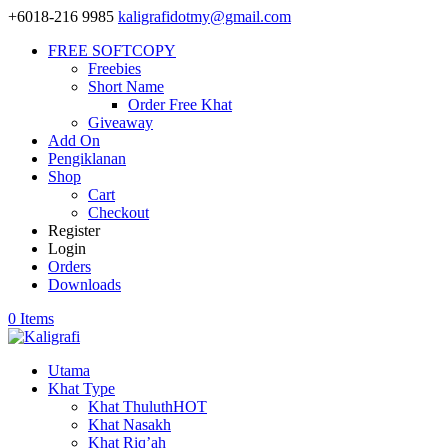
+6018-216 9985
kaligrafidotmy@gmail.com
FREE SOFTCOPY
Freebies
Short Name
Order Free Khat
Giveaway
Add On
Pengiklanan
Shop
Cart
Checkout
Register
Login
Orders
Downloads
0 Items
Utama
Khat Type
Khat Thuluth
HOT
Khat Nasakh
Khat Riq’ah