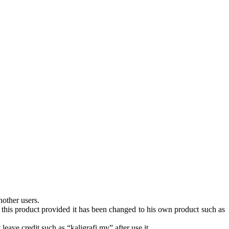
nother users.
 this product provided it has been changed to his own product such as
eave credit such as “kaligrafi.my” after use it.