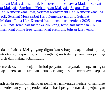
,
rakyat Malaysia disantuni
,
Remove term: Malaysia Madani Rakyat
ka Malaysia
,
Sambutan Kebangsaan Malaysia
,
Sejarah Hari
Hari Kemerdekaan jawi
,
Selamat Menyambut Hari Kemerdekaan jpg
,
 pdf
,
Selamat Menyambut Hari Kemerdekaan png
,
Selamat
a Madani
,
Tema Hari Kemerdekaan
,
tema hari merdeka 2025 ai
,
tema
 2025 pdf
,
tema hari merdeka 2025 png
,
tema hari merdeka 2025
ulisan khat online free
,
tulisan khat premium
,
tulisan khat vector
,
dalam bahasa Melayu yang digunakan sebagai ucapan tahniah, doa,
riotisme, perpaduan, serta penghargaan terhadap jasa para pejuang
sejarah dan makna kebangsaan.
n kemerdekaan. Ia menjadi simbol penyatuan masyarakat tanpa mengira
t dapat merasakan kembali detik perjuangan yang membawa kepada
jadi tanda penghormatan dan penghargaan kepada negara, di samping
merdekaan yang diperoleh adalah hasil pengorbanan dan perjuangan