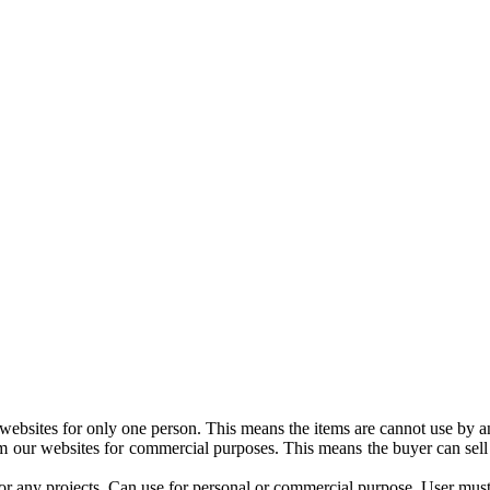
websites for only one person. This means the items are cannot use by a
om our websites for commercial purposes. This means the buyer can sell
or any projects. Can use for personal or commercial purpose. User must l