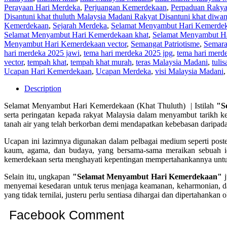
Perayaan Hari Merdeka
,
Perjuangan Kemerdekaan
,
Perpaduan Rakya
Disantuni khat thuluth Malaysia Madani Rakyat Disantuni khat diwan
Kemerdekaan
,
Sejarah Merdeka
,
Selamat Menyambut Hari Kemerde
Selamat Menyambut Hari Kemerdekaan khat
,
Selamat Menyambut Ha
Menyambut Hari Kemerdekaan vector
,
Semangat Patriotisme
,
Semar
hari merdeka 2025 jawi
,
tema hari merdeka 2025 jpg
,
tema hari merd
vector
,
tempah khat
,
tempah khat murah
,
teras Malaysia Madani
,
tulis
Ucapan Hari Kemerdekaan
,
Ucapan Merdeka
,
visi Malaysia Madani
Description
Selamat Menyambut Hari Kemerdekaan (Khat Thuluth) | Istilah
"S
serta peringatan kepada rakyat Malaysia dalam menyambut tarikh k
tanah air yang telah berkorban demi mendapatkan kebebasan daripada 
Ucapan ini lazimnya digunakan dalam pelbagai medium seperti poster
kaum, agama, dan budaya, yang bersama-sama meraikan sebuah id
kemerdekaan serta menghayati kepentingan mempertahankannya untuk
Selain itu, ungkapan
"Selamat Menyambut Hari Kemerdekaan"
j
menyemai kesedaran untuk terus menjaga keamanan, keharmonian, d
yang tidak ternilai, justeru perlu sentiasa dihargai dan dipertahankan o
Facebook Comment