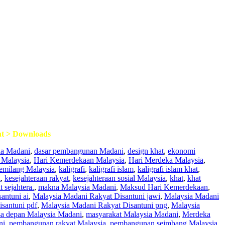
t > Downloads
ia Madani
,
dasar pembangunan Madani
,
design khat
,
ekonomi
 Malaysia
,
Hari Kemerdekaan Malaysia
,
Hari Merdeka Malaysia
,
emilang Malaysia
,
kaligrafi
,
kaligrafi islam
,
kaligrafi islam khat
,
i
,
kesejahteraan rakyat
,
kesejahteraan sosial Malaysia
,
khat
,
khat
 sejahtera.
,
makna Malaysia Madani
,
Maksud Hari Kemerdekaan
,
antuni ai
,
Malaysia Madani Rakyat Disantuni jawi
,
Malaysia Madani
santuni pdf
,
Malaysia Madani Rakyat Disantuni png
,
Malaysia
a depan Malaysia Madani
,
masyarakat Malaysia Madani
,
Merdeka
ni
,
pembangunan rakyat Malaysia
,
pembangunan seimbang Malaysia
,