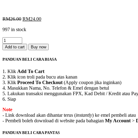
Original
Current
RM
26.00
RM
24.00
price
price
997 in stock
was:
is:
RM26.00.
RM24.00.
Selamat
Menyambut
Add to cart
Buy now
Hari
Kemerdekaan
PANDUAN BELI CARA BIASA
(Khat
Thuluth)
1. Klik
Add To Cart
quantity
2. Klik icon troli pada bucu atas kanan
3. Klik
Proceed To Checkout
(Apply coupon jika inginkan)
4. Masukkan Nama, No. Telefon & Emel dengan betul
5. Lakukan transaksi menggunakan FPX, Kad Debit / Kredit atau Pa
6. Siap
Note
- Link download akan dihantar terus (
instantly
) ke emel pembeli atau
- Pembeli boleh download di website pada bahagian
My Account
>
PANDUAN BELI CARA PANTAS