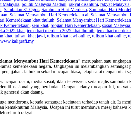
t Malaysia
,
politik Malaysia Madani
,
rakyat disantuni
,
rakyat Malaysia
i
,
Sambutan 31 Ogos
,
Sambutan Hari Merdeka
,
Sambutan Hari Merde
kaan
,
Selamat Menyambut Hari Kemerdekaan ai
,
Selamat Menyambut 
ri Kemerdekaan khat thuluth
,
Selamat Menyambut Hari Kemerdekaan
ak Kemerdekaan
,
seni khat
,
Slogan Hari Kemerdekaan
,
sosial Malaysi
eka 2025 khat
,
tema hari merdeka 2025 khat thuluth
,
tema hari merdeka
an khat
,
tulisan khat jawi
,
tulisan khat jawi online
,
tulisan khat online
,
t
,
www.kaligrafi.my
elamat Menyambut Hari Kemerdekaan"
merupakan satu ungkapan 
eramat kemerdekaan negara. Ungkapan ini melambangkan semangat pat
penjajahan. Ia bukan sekadar ucapan biasa, tetapi sarat dengan nilai 
, ucapan rasmi, media sosial, iklan televisyen, serta majlis sambuta
entiti nasional yang berdaulat. Dengan adanya ucapan ini, rakya
 generasi akan datang.
uga mendorong kepada semangat kecintaan terhadap tanah air. Ia men
an kemakmuran Malaysia. Ucapan ini turut membawa mesej bahawa ke
leh seluruh rakyat.