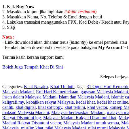
1. Klik
Buy Now
2. Masukkan kupon jika inginkan
(Wajib Testimoni)
3. Masukkan Nama, No. Telefon & Emel dengan betul
4. Lakukan transaksi menggunakan FPX, Kad Debit / Kredit atau Pa
5. Siap
Nota :
- Link download akan dihantar terus (
instantly
) ke emel pembeli atau
- Pembeli boleh download di website pada bahagian
My Account
>
Terima kasih kerana support kami
Boleh Juga Tempah Khat Di Sini
Selepas berjaya
Categories:
Khat Nasakh
,
Khat Thuluth
Tags:
31 Ogos Hari Kemerd
Malaysia Madani
,
Erti Hari Kemerdekaan
,
gagasan Malaysia Madani
ihsan dalam Malaysia Madani
,
Islam dan Malaysia Madani
,
islamic ca
kaligrafi.my
,
kebajikan rakyat Malaysia
,
kedai khat
,
kedai khat online
cantik
,
khat digital
,
khat softcopy
,
khat terkini
,
khat vector
,
konsep Ma
maksud Malaysia Madani
,
Malaysia berteraskan Madani
,
malaysia ma
Rakyat Disantuni jpg
,
Malaysia Madani Rakyat Disantuni khat
,
Malay
Madani Rakyat Disantuni vector
,
Malaysia Madani untuk semua
,
Mal
Malaysia
,
muslim khat
,
nilai Malaysia Madani
,
nilai murni Malaysia 