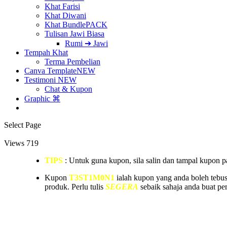
Khat Farisi
Khat Diwani
Khat Bundle
PACK
Tulisan Jawi Biasa
Rumi ➔ Jawi
Tempah Khat
Terma Pembelian
Canva Template
NEW
Testimoni
NEW
Chat & Kupon
Graphic ⌘
Select Page
Views
719
TIPS
: Untuk guna kupon, sila salin dan tampal kupon p
Kupon
T3ST1M0N1
ialah kupon yang anda boleh tebu
produk. Perlu tulis
SEGERA
sebaik sahaja anda buat pe