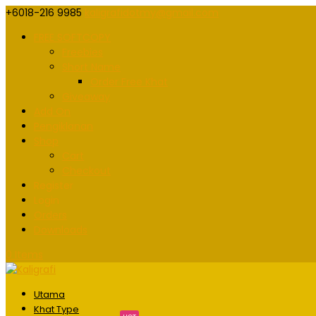
+6018-216 9985
kaligrafidotmy@gmail.com
FREE SOFTCOPY
Freebies
Short Name
Order Free Khat
Giveaway
Add On
Pengiklanan
Shop
Cart
Checkout
Register
Login
Orders
Downloads
0 Items
Utama
Khat Type