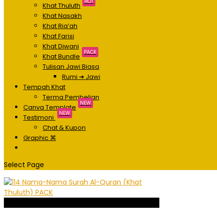
HOT
Khat Thuluth
Khat Nasakh
Khat Riq’ah
Khat Farisi
Khat Diwani
PACK
Khat Bundle
Tulisan Jawi Biasa
Rumi ➔ Jawi
Tempah Khat
Terma Pembelian
NEW
Canva Template
NEW
Testimoni
Chat & Kupon
Graphic ⌘
Select Page
Sale!