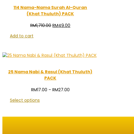
114 Nama-Nama Surah Al-Quran
(Khat Thuluth) PACK
Original
Current
RM
1,710.00
RM
49.00
price
price
Add to cart
was:
is:
RM1,710.00.
RM49.00.
25 Nama Nabi & Rasul (Khat Thuluth)
PACK
Price
RM
17.00
–
RM
27.00
range:
Select options
RM17.00
through
RM27.00