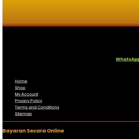
Kaligrafi.my merupakan website yang menghimpunkan sofcopy tu
Sebarang pertanyaan boleh diajukan di pautan ini =
WhatsAp
Kami beroperasi di
Kelantan, Malaysia.
Anda juga boleh men
Home
Shop
My Account
Privacy Policy
Terms and Conditions
Sitemap
Bayaran Secara Online