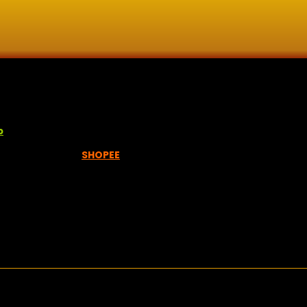
lisan jawi dan khat untuk digunakan dipelbagai tempat. Setiap
p
empah melalui =
SHOPEE