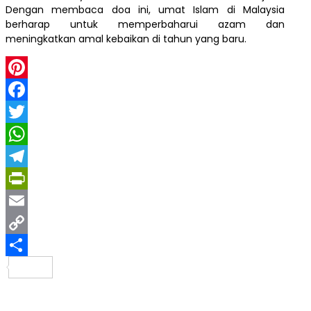
Dengan membaca doa ini, umat Islam di Malaysia
berharap untuk memperbaharui azam dan
meningkatkan amal kebaikan di tahun yang baru.
Pinterest
Facebook
Twitter
WhatsApp
Telegram
PrintFriendly
Email
Copy
Link
Share