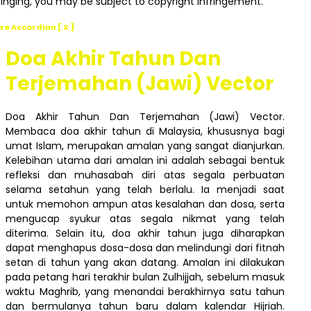
ringing, you may be subject to copyright infringement.
se Accordian [ X ]
Doa Akhir Tahun Dan
Terjemahan (Jawi) Vector
Doa Akhir Tahun Dan Terjemahan (Jawi) Vector.
Membaca doa akhir tahun di Malaysia, khususnya bagi
umat Islam, merupakan amalan yang sangat dianjurkan.
Kelebihan utama dari amalan ini adalah sebagai bentuk
refleksi dan muhasabah diri atas segala perbuatan
selama setahun yang telah berlalu. Ia menjadi saat
untuk memohon ampun atas kesalahan dan dosa, serta
mengucap syukur atas segala nikmat yang telah
diterima. Selain itu, doa akhir tahun juga diharapkan
dapat menghapus dosa-dosa dan melindungi dari fitnah
setan di tahun yang akan datang. Amalan ini dilakukan
pada petang hari terakhir bulan Zulhijjah, sebelum masuk
waktu Maghrib, yang menandai berakhirnya satu tahun
dan bermulanya tahun baru dalam kalendar Hijriah.