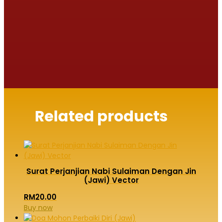
Related products
Surat Perjanjian Nabi Sulaiman Dengan Jin
(Jawi) Vector
RM
20.00
Buy now