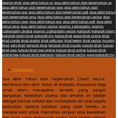
design khat
,
doa akhir tahun ai
,
doa akhir tahun dan terjemahan ai
,
doa akhir tahun dan terjemahan jawi
,
doa akhir tahun dan
terjemahan jpg
,
doa akhir tahun dan terjemahan pdf
,
doa akhir tahun
dan terjemahan png
,
doa akhir tahun dan terjemahan vector
,
doa
akhir tahun jawi
,
doa akhir tahun jpg
,
doa akhir tahun pdf
,
doa akhir
tahun png
,
doa akhir tahun vector
,
islamic calligraphy
,
islamic
calligraphy digital
,
islamic calligraphy vector
,
kaligrafi
,
kaligrafi islam
,
kaligrafi islam khat
,
kaligrafi.my
,
kedai khat
,
kedai khat online
,
khat
,
khat cantik
,
khat digital
,
khat softcopy
,
khat terkini
,
khat vector
,
muslim
khat
,
seni khat
,
tempah khat
,
tempah khat murah
,
tulisan khat
,
tulisan
khat jawi
,
tulisan khat jawi online
,
tulisan khat online
,
tulisan khat
online free
,
tulisan khat premium
,
tulisan khat vector
,
www.kaligrafi.my
Description
Doa Akhir Tahun Dan Terjemahan (Jawi) Vector.
Membaca doa akhir tahun di Malaysia, khususnya bagi
umat Islam, merupakan amalan yang sangat
dianjurkan. Kelebihan utama dari amalan ini adalah
sebagai bentuk refleksi dan muhasabah diri atas segala
perbuatan selama setahun yang telah berlalu. Ia
menjadi saat untuk memohon ampun atas kesalahan
dan dosa, serta mengucap syukur atas segala nikmat