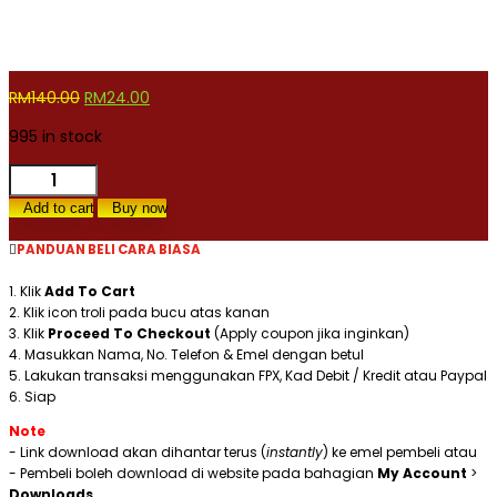
Original
Current
RM
140.00
RM
24.00
price
price
995 in stock
was:
is:
RM140.00.
RM24.00.
Doa
Akhir
Add to cart
Buy now
Tahun
Dan
PANDUAN BELI CARA BIASA
Terjemahan
(Jawi)
1. Klik
Add To Cart
Vector
2. Klik icon troli pada bucu atas kanan
3. Klik
Proceed To Checkout
(Apply coupon jika inginkan)
quantity
4. Masukkan Nama, No. Telefon & Emel dengan betul
5. Lakukan transaksi menggunakan FPX, Kad Debit / Kredit atau Paypal
6. Siap
Note
- Link download akan dihantar terus (
instantly
) ke emel pembeli atau
- Pembeli boleh download di website pada bahagian
My Account
>
Downloads