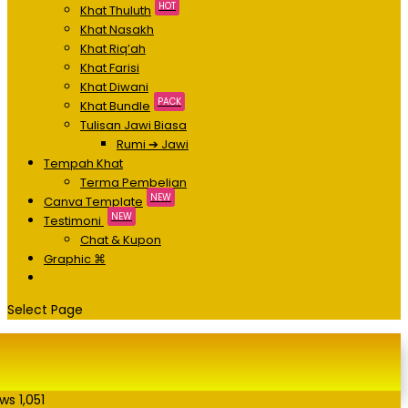
HOT
Khat Thuluth
Khat Nasakh
Khat Riq’ah
Khat Farisi
Khat Diwani
PACK
Khat Bundle
Tulisan Jawi Biasa
Rumi ➔ Jawi
Tempah Khat
Terma Pembelian
NEW
Canva Template
NEW
Testimoni
Chat & Kupon
Graphic ⌘
Select Page
ews
1,051