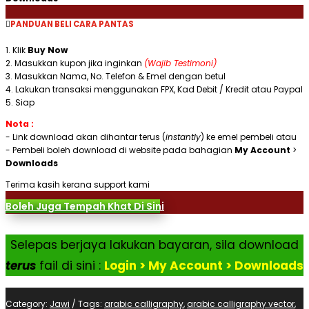
PANDUAN BELI CARA PANTAS
1. Klik
Buy Now
2. Masukkan kupon jika inginkan
(Wajib Testimoni)
3. Masukkan Nama, No. Telefon & Emel dengan betul
4. Lakukan transaksi menggunakan FPX, Kad Debit / Kredit atau Paypal
5. Siap
Nota :
- Link download akan dihantar terus (
instantly
) ke emel pembeli atau
- Pembeli boleh download di website pada bahagian
My Account
>
Downloads
Terima kasih kerana support kami
Boleh Juga Tempah Khat Di Sini
Selepas berjaya lakukan bayaran, sila download
terus
fail di sini :
Login > My Account > Downloads
Category:
Jawi
Tags:
arabic calligraphy
,
arabic calligraphy vector
,