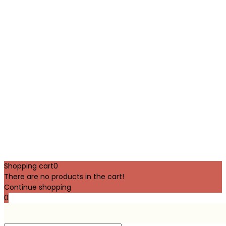
Shopping cart
0
There are no products in the cart!
Continue shopping
0