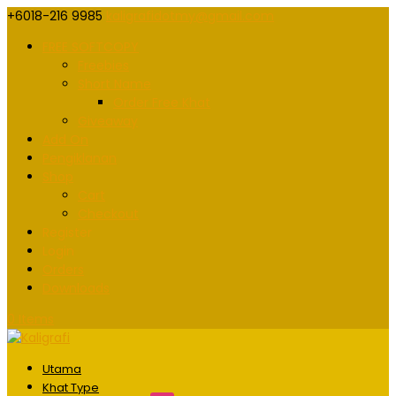
+6018-216 9985
kaligrafidotmy@gmail.com
FREE SOFTCOPY
Freebies
Short Name
Order Free Khat
Giveaway
Add On
Pengiklanan
Shop
Cart
Checkout
Register
Login
Orders
Downloads
0 Items
Utama
Khat Type