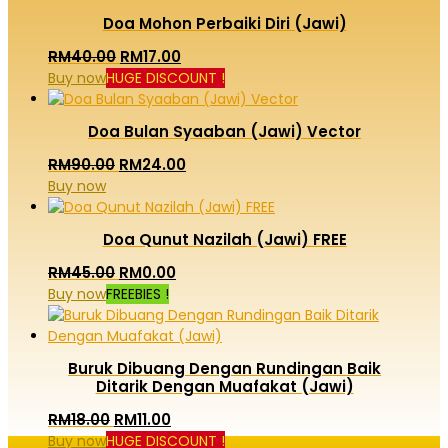
Doa Mohon Perbaiki Diri (Jawi)
Original
Current
RM
40.00
RM
17.00
Buy now
HUGE DISCOUNT !
price
price
was:
is:
RM40.00.
RM17.00.
Doa Bulan Syaaban (Jawi) Vector
Original
Current
RM
90.00
RM
24.00
Buy now
price
price
was:
is:
RM90.00.
RM24.00.
Doa Qunut Nazilah (Jawi) FREE
Original
Current
RM
45.00
RM
0.00
Buy now
FREEBIES !
price
price
was:
is:
RM45.00.
RM0.00.
Buruk Dibuang Dengan Rundingan Baik
Ditarik Dengan Muafakat (Jawi)
Original
Current
RM
18.00
RM
11.00
Buy now
HUGE DISCOUNT !
price
price