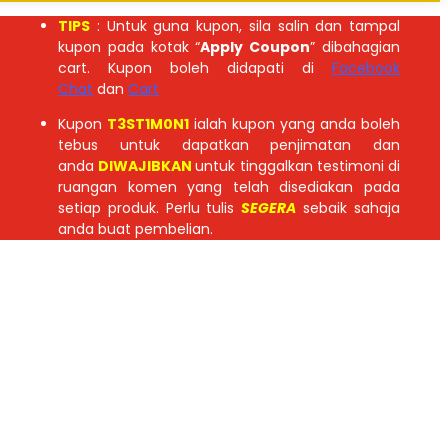
TIPS
: Untuk guna kupon, sila salin dan tampal
kupon pada kotak “
Apply Coupon
” dibahagian
cart. Kupon boleh didapati di
Facebook
Chat
dan
Cart
Kupon
T3ST1M0N1
ialah kupon yang anda boleh
tebus untuk dapatkan penjimatan dan
anda
DIWAJIBKAN
untuk tinggalkan testimoni di
ruangan komen yang telah disediakan pada
setiap produk. Perlu tulis
SEGERA
sebaik sahaja
anda buat pembelian.