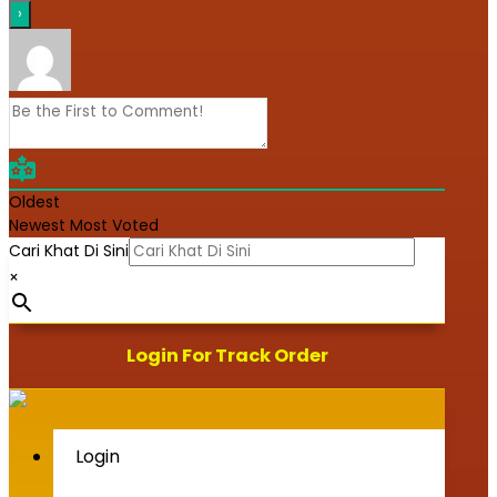
Oldest
Newest
Most Voted
Cari Khat Di Sini
×
Login For Track Order
Login