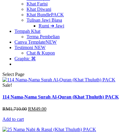
Khat Farisi
Khat Diwani
Khat Bundle
PACK
Tulisan Jawi Biasa
Rumi ➔ Jawi
Tempah Khat
Terma Pembelian
Canva Template
NEW
Testimoni
NEW
Chat & Kupon
Graphic ⌘
Select Page
Sale!
114 Nama-Nama Surah Al-Quran (Khat Thuluth) PACK
Original
Current
RM
1,710.00
RM
49.00
price
price
Add to cart
was:
is:
RM1,710.00.
RM49.00.