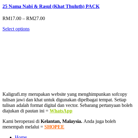
25 Nama Nabi & Rasul (Khat Thuluth) PACK
Price
RM
17.00
–
RM
27.00
range:
Select options
RM17.00
through
RM27.00
Kaligrafi.my merupakan website yang menghimpunkan sofcopy
tulisan jawi dan khat untuk digunakan dipelbagai tempat. Setiap
tulisan adalah format digital dan vector. Sebarang pertanyaan boleh
diajukan di pautan ini =
WhatsApp
Kami beroperasi di
Kelantan, Malaysia.
Anda juga boleh
menempah melalui =
SHOPEE
Home