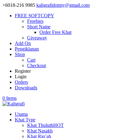
+6018-216 9985
kaligrafidotmy@gmail.com
FREE SOFTCOPY
Freebies
Short Name
Order Free Khat
Giveaway
Add On
Pengiklanan
Shop
Cart
Checkout
Register
Login
Orders
Downloads
0 Items
Utama
Khat Type
Khat Thuluth
HOT
Khat Nasakh
Khat Riq’ah