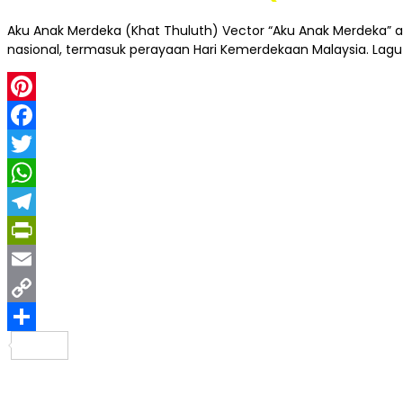
Aku Anak Merdeka (Khat Thuluth) Vector “Aku Anak Merdeka” ad
nasional, termasuk perayaan Hari Kemerdekaan Malaysia. L
Pinterest
Facebook
Twitter
WhatsApp
Telegram
PrintFriendly
Email
Copy
Link
Share