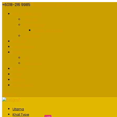
+6018-216 9985
kaligrafidotmy@gmail.com
FREE SOFTCOPY
Freebies
Short Name
Order Free Khat
Giveaway
Add On
Pengiklanan
Shop
Cart
Checkout
Register
Login
Orders
Downloads
0 Items
Utama
Khat Type