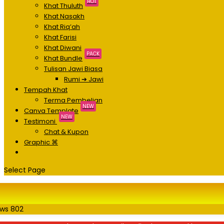
HOT
Khat Thuluth
Khat Nasakh
Khat Riq’ah
Khat Farisi
Khat Diwani
PACK
Khat Bundle
Tulisan Jawi Biasa
Rumi ➔ Jawi
Tempah Khat
Terma Pembelian
NEW
Canva Template
NEW
Testimoni
Chat & Kupon
Graphic ⌘
Select Page
ews
802