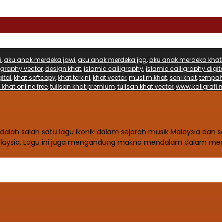
i
,
aku anak merdeka jawi
,
aku anak merdeka jpg
,
aku anak merdeka khat
igraphy vector
,
design khat
,
islamic calligraphy
,
islamic calligraphy digit
ital
,
khat softcopy
,
khat terkini
,
khat vector
,
muslim khat
,
seni khat
,
tempah
 khat online free
,
tulisan khat premium
,
tulisan khat vector
,
www.kaligrafi.
alah salah satu lagu ikonik dalam sejarah musik Malaysia dan s
Malaysia. Lagu ini juga mengandung makna mendalam dalam me