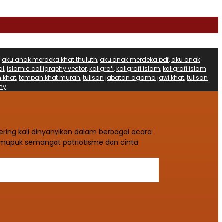
,
aku anak merdeka khat thuluth
,
aku anak merdeka pdf
,
aku anak
al
,
islamic calligraphy vector
,
kaligrafi
,
kaligrafi islam
,
kaligrafi islam
 khat
,
tempah khat murah
,
tulisan jabatan agama jawi khat
,
tulisan
my
ering kali dinyanyikan dalam berbagai acara
mupuk semangat patriotisme dan cinta