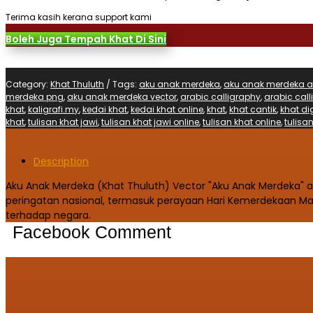
Terima kasih kerana support kami
Boleh Juga Tempah Khat Di Sini
Category:
Khat Thuluth
Tags:
aku anak merdeka
,
aku anak merdeka a
merdeka png
,
aku anak merdeka vector
,
arabic calligraphy
,
arabic call
khat
,
kaligrafi.my
,
kedai khat
,
kedai khat online
,
khat
,
khat cantik
,
khat dig
khat
,
tulisan khat jawi
,
tulisan khat jawi online
,
tulisan khat online
,
tulisan
Description
Aku Anak Merdeka (Khat Thuluth) Vector "Aku Anak Merdeka" ad
peringatan nasional, termasuk perayaan Hari Kemerdekaan 
terhadap negara.
Facebook Comment