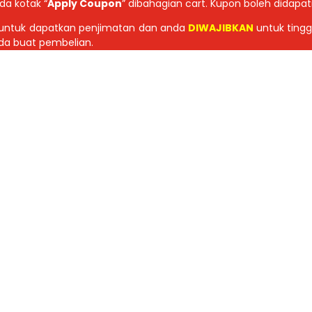
da kotak “
Apply Coupon
” dibahagian cart. Kupon boleh didapat
 untuk dapatkan penjimatan dan anda
DIWAJIBKAN
untuk ting
nda buat pembelian.