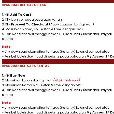
(Khat
PANDUAN BELI CARA BIASA
Thuluth)
Vector
1. Klik
Add To Cart
quantity
2. Klik icon troli pada bucu atas kanan
3. Klik
Proceed To Checkout
(Apply coupon jika inginkan)
4. Masukkan Nama, No. Telefon & Emel dengan betul
5. Lakukan transaksi menggunakan FPX, Kad Debit / Kredit atau Paypal
6. Siap
Note
- Link download akan dihantar terus (
instantly
) ke emel pembeli atau
- Pembeli boleh download di website pada bahagian
My Account
>
D
PANDUAN BELI CARA PANTAS
1. Klik
Buy Now
2. Masukkan kupon jika inginkan
(Wajib Testimoni)
3. Masukkan Nama, No. Telefon & Emel dengan betul
4. Lakukan transaksi menggunakan FPX, Kad Debit / Kredit atau Paypal
5. Siap
Nota :
- Link download akan dihantar terus (
instantly
) ke emel pembeli atau
- Pembeli boleh download di website pada bahagian
My Account
>
D