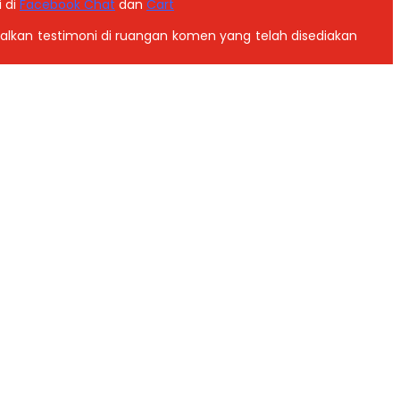
i di
Facebook Chat
dan
Cart
galkan testimoni di ruangan komen yang telah disediakan