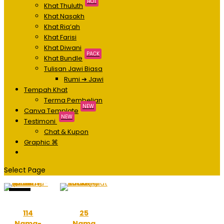
HOT
Khat Thuluth
Khat Nasakh
Khat Riq’ah
Khat Farisi
Khat Diwani
PACK
Khat Bundle
Tulisan Jawi Biasa
Rumi ➔ Jawi
Tempah Khat
Terma Pembelian
NEW
Canva Template
NEW
Testimoni
Chat & Kupon
Graphic ⌘
Select Page
Sale!
114
25
Nama-
Nama