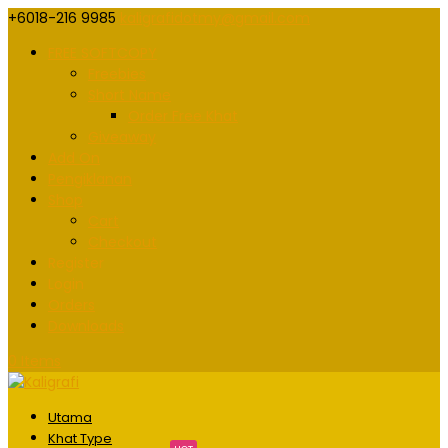
+6018-216 9985
kaligrafidotmy@gmail.com
FREE SOFTCOPY
Freebies
Short Name
Order Free Khat
Giveaway
Add On
Pengiklanan
Shop
Cart
Checkout
Register
Login
Orders
Downloads
0 Items
Utama
Khat Type