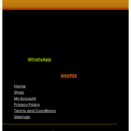
Kaligrafi.my merupakan website yang menghimpunkan
sofcopy tulisan jawi dan khat untuk digunakan
dipelbagai tempat. Setiap tulisan adalah format digital
dan vector. Sebarang pertanyaan boleh diajukan di
pautan ini =
WhatsApp
Kami beroperasi di
Kelantan, Malaysia.
Anda juga
boleh menempah melalui =
SHOPEE
Home
Shop
My Account
Privacy Policy
Terms and Conditions
Sitemap