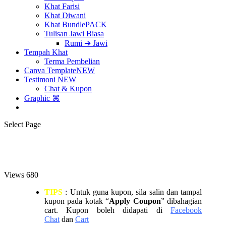
Khat Farisi
Khat Diwani
Khat Bundle
PACK
Tulisan Jawi Biasa
Rumi ➔ Jawi
Tempah Khat
Terma Pembelian
Canva Template
NEW
Testimoni
NEW
Chat & Kupon
Graphic ⌘
Select Page
Views
680
TIPS
: Untuk guna kupon, sila salin dan tampal
kupon pada kotak “
Apply Coupon
” dibahagian
cart. Kupon boleh didapati di
Facebook
Chat
dan
Cart