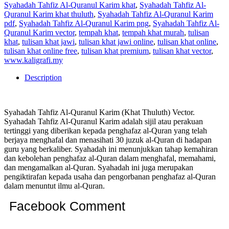
Syahadah Tahfiz Al-Quranul Karim khat
,
Syahadah Tahfiz Al-
Quranul Karim khat thuluth
,
Syahadah Tahfiz Al-Quranul Karim
pdf
,
Syahadah Tahfiz Al-Quranul Karim png
,
Syahadah Tahfiz Al-
Quranul Karim vector
,
tempah khat
,
tempah khat murah
,
tulisan
khat
,
tulisan khat jawi
,
tulisan khat jawi online
,
tulisan khat online
,
tulisan khat online free
,
tulisan khat premium
,
tulisan khat vector
,
www.kaligrafi.my
Description
Syahadah Tahfiz Al-Quranul Karim (Khat Thuluth) Vector.
Syahadah Tahfiz Al-Quranul Karim adalah sijil atau perakuan
tertinggi yang diberikan kepada penghafaz al-Quran yang telah
berjaya menghafal dan menasihati 30 juzuk al-Quran di hadapan
guru yang berkaliber. Syahadah ini menunjukkan tahap kemahiran
dan kebolehan penghafaz al-Quran dalam menghafal, memahami,
dan mengamalkan al-Quran. Syahadah ini juga merupakan
pengiktirafan kepada usaha dan pengorbanan penghafaz al-Quran
dalam menuntut ilmu al-Quran.
Facebook Comment