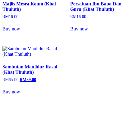
Majlis Mesra Kaum (Khat
Persatuan Ibu Bapa Dan
Thuluth)
Guru (Khat Thuluth)
RM
16.00
RM
16.00
Buy now
Buy now
Sambutan Maulidur Rasul
(Khat Thuluth)
Original
Current
RM
65.00
RM
39.00
price
price
was:
is:
Buy now
RM65.00.
RM39.00.