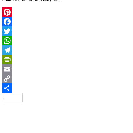
Pinterest
Facebook
Twitter
WhatsApp
Telegram
PrintFriendly
Email
Copy
Link
Share