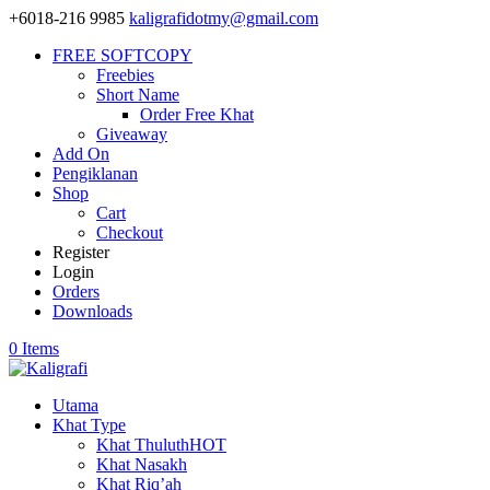
+6018-216 9985
kaligrafidotmy@gmail.com
FREE SOFTCOPY
Freebies
Short Name
Order Free Khat
Giveaway
Add On
Pengiklanan
Shop
Cart
Checkout
Register
Login
Orders
Downloads
0 Items
Utama
Khat Type
Khat Thuluth
HOT
Khat Nasakh
Khat Riq’ah