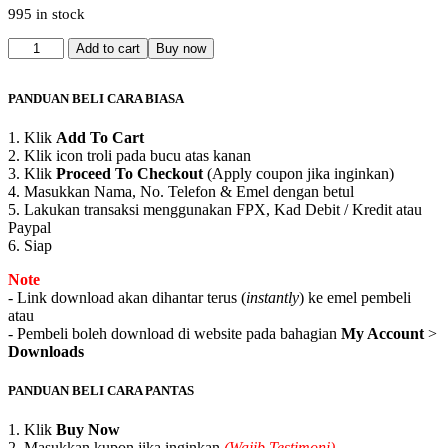
995 in stock
Syahadah
Add to cart
Buy now
Tahfiz
Al-
Quranul
PANDUAN BELI CARA BIASA
Karim
(Khat
1. Klik
Add To Cart
Thuluth)
2. Klik icon troli pada bucu atas kanan
Vector
3. Klik
Proceed To Checkout
(Apply coupon jika inginkan)
quantity
4. Masukkan Nama, No. Telefon & Emel dengan betul
5. Lakukan transaksi menggunakan FPX, Kad Debit / Kredit atau
Paypal
6. Siap
Note
- Link download akan dihantar terus (
instantly
) ke emel pembeli
atau
- Pembeli boleh download di website pada bahagian
My Account
>
Downloads
PANDUAN BELI CARA PANTAS
1. Klik
Buy Now
2. Masukkan kupon jika inginkan
(Wajib Testimoni)