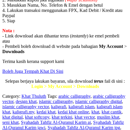
3. Masukkan Nama, No. Telefon & Emel dengan betul
4. Lakukan transaksi menggunakan FPX, Kad Debit / Kredit atau
Paypal
5. Siap
Nota :
- Link download akan dihantar terus (
instantly
) ke emel pembeli
atau
- Pembeli boleh download di website pada bahagian
My Account
>
Downloads
Terima kasih kerana support kami
Boleh Juga Tempah Khat Di Sini
Selepas berjaya lakukan bayaran, sila download
terus
fail di sini :
Login > My Account > Downloads
Category:
Khat Thuluth
Tags:
arabic calligraphy
,
arabic calligraphy
vector
,
design khat
,
islamic calligraphy
,
islamic calligraphy digital
,
islamic calligraphy vector
,
kaligrafi
,
kaligrafi islam
,
kaligrafi islam
khat
,
kaligrafi.my
,
kedai khat
,
kedai khat online
,
khat
,
khat cantik
,
khat digital
,
khat softcopy
,
khat terkini
,
khat vector
,
muslim khat
,
seni khat
,
Syahadah Tahfiz Al-Quranul Karim ai
,
Syahadah Tahfiz
Al-Quranul Karim jawi
,
Syahadah Tahfiz Al-Quranul Karim jpg
,