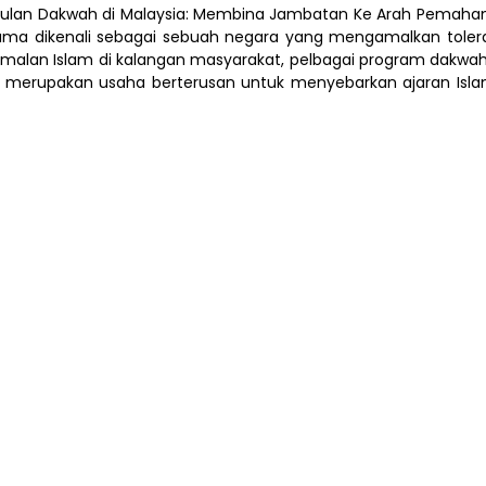
 Bulan Dakwah di Malaysia: Membina Jambatan Ke Arah Pemaha
ama dikenali sebagai sebuah negara yang mengamalkan toler
n Islam di kalangan masyarakat, pelbagai program dakwah tel
ang merupakan usaha berterusan untuk menyebarkan ajaran I