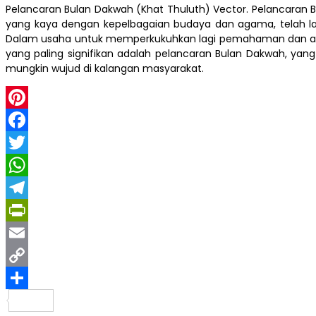
Pelancaran Bulan Dakwah (Khat Thuluth) Vector. Pelancaran
yang kaya dengan kepelbagaian budaya dan agama, telah l
Dalam usaha untuk memperkukuhkan lagi pemahaman dan amala
yang paling signifikan adalah pelancaran Bulan Dakwah, y
mungkin wujud di kalangan masyarakat.
Pinterest
Facebook
Twitter
WhatsApp
Telegram
PrintFriendly
Email
Copy
Link
Share