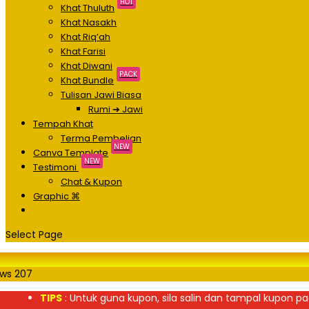
HOT
Khat Thuluth
Khat Nasakh
Khat Riq’ah
Khat Farisi
Khat Diwani
PACK
Khat Bundle
Tulisan Jawi Biasa
Rumi ➔ Jawi
Tempah Khat
Terma Pembelian
NEW
Canva Template
NEW
Testimoni
Chat & Kupon
Graphic ⌘
Select Page
ews
207
TIPS
: Untuk guna kupon, sila salin dan tampal kupon pa