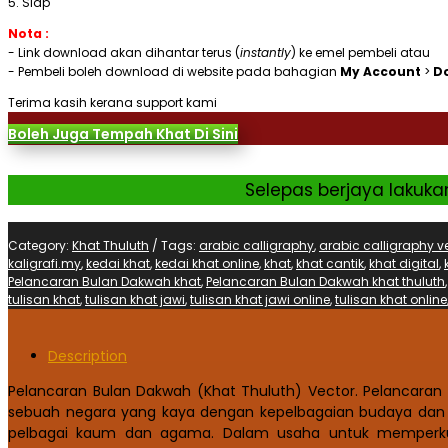
5. Siap
Nota :
- Link download akan dihantar terus (
instantly
) ke emel pembeli atau
- Pembeli boleh download di website pada bahagian
My Account
>
D
Terima kasih kerana support kami
Boleh Juga Tempah Khat Di Sini
Selepas berjaya lakuka
Category:
Khat Thuluth
Tags:
arabic calligraphy
,
arabic calligraphy v
kaligrafi.my
,
kedai khat
,
kedai khat online
,
khat
,
khat cantik
,
khat digital
,
Pelancaran Bulan Dakwah khat
,
Pelancaran Bulan Dakwah khat thuluth
tulisan khat
,
tulisan khat jawi
,
tulisan khat jawi online
,
tulisan khat online
Description
Pelancaran Bulan Dakwah (Khat Thuluth) Vector. Pelancara
sebuah negara yang kaya dengan kepelbagaian budaya dan 
pelbagai kaum dan agama. Dalam usaha untuk memperkuk