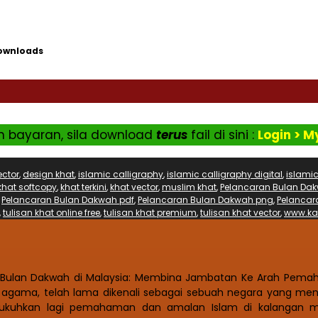
ownloads
n bayaran, sila download
terus
fail di sini :
Login > 
ector
,
design khat
,
islamic calligraphy
,
islamic calligraphy digital
,
islamic
khat softcopy
,
khat terkini
,
khat vector
,
muslim khat
,
Pelancaran Bulan Dak
,
Pelancaran Bulan Dakwah pdf
,
Pelancaran Bulan Dakwah png
,
Pelancar
,
tulisan khat online free
,
tulisan khat premium
,
tulisan khat vector
,
www.kal
n Bulan Dakwah di Malaysia: Membina Jambatan Ke Arah Pema
agama, telah lama dikenali sebagai sebuah negara yang men
uhkan lagi pemahaman dan amalan Islam di kalangan mas