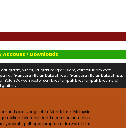
My Account > Downloads
 calligraphy vector
,
kaligrafi
,
kaligrafi islam
,
kaligrafi islam khat
,
wah ai
,
Pelancaran Bulan Dakwah jawi
,
Pelancaran Bulan Dakwah jpg
,
an Bulan Dakwah vector
,
seni khat
,
tempah khat
,
tempah khat murah
,
igrafi.my
haman Islam yang Lebih Mendalam. Malaysia,
gamalkan toleransi dan keharmonian antara
yarakat, pelbagai program dakwah telah