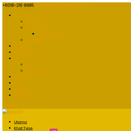
+6018-216 9985
kaligrafidotmy@gmail.com
FREE SOFTCOPY
Freebies
Short Name
Order Free Khat
Giveaway
Add On
Pengiklanan
Shop
Cart
Checkout
Register
Login
Orders
Downloads
0 Items
Utama
Khat Type