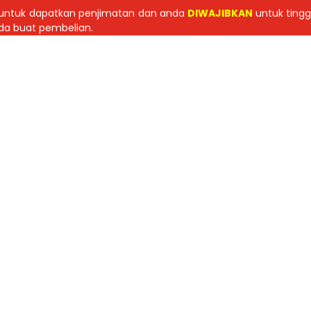
 untuk dapatkan penjimatan dan anda
DIWAJIBKAN
untuk ting
nda buat pembelian.