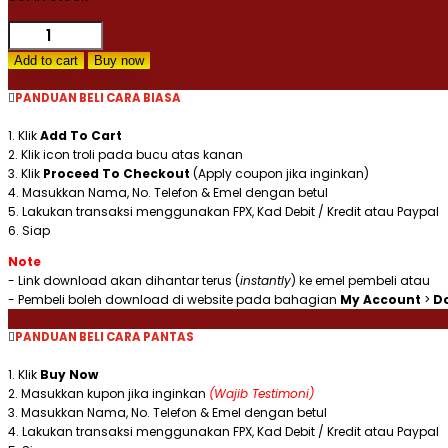
Pelancaran
Bulan
Add to cart
Buy now
Dakwah
(Khat
PANDUAN BELI CARA BIASA
Thuluth)
Vector
1. Klik
Add To Cart
quantity
2. Klik icon troli pada bucu atas kanan
3. Klik
Proceed To Checkout
(Apply coupon jika inginkan)
4. Masukkan Nama, No. Telefon & Emel dengan betul
5. Lakukan transaksi menggunakan FPX, Kad Debit / Kredit atau Paypal
6. Siap
Note
- Link download akan dihantar terus (
instantly
) ke emel pembeli atau
- Pembeli boleh download di website pada bahagian
My Account
>
D
PANDUAN BELI CARA PANTAS
1. Klik
Buy Now
2. Masukkan kupon jika inginkan
(Wajib Testimoni)
3. Masukkan Nama, No. Telefon & Emel dengan betul
4. Lakukan transaksi menggunakan FPX, Kad Debit / Kredit atau Paypal