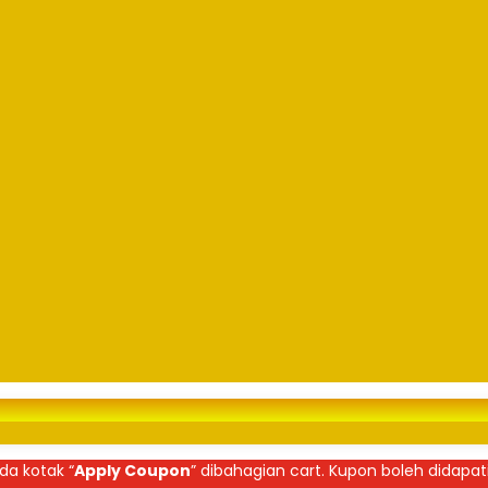
da kotak “
Apply Coupon
” dibahagian cart. Kupon boleh didapat