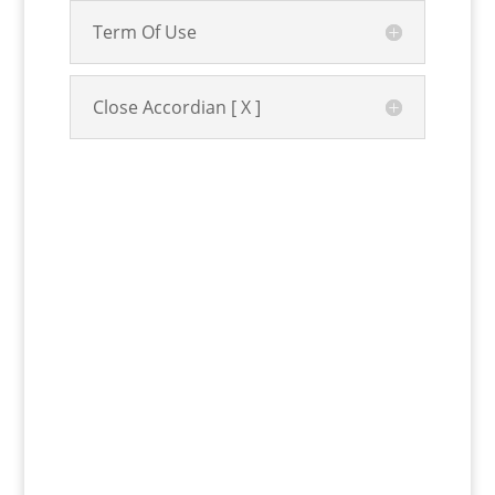
Term Of Use
Close Accordian [ X ]
Kem Bestari Solat
(Khat Thuluth) Vector
Kem Bestari Solat (Khat Thuluth) Vector. istilah
ini merujuk pada suatu program atau aktivitas
yang bertujuan untuk meningkatkan kecekapan
dan kualiti dalam melakukan solat
(sembahyang) di kalangan individu. “Bestari”
sendiri dapat diartikan sebagai bijak atau
cekap.