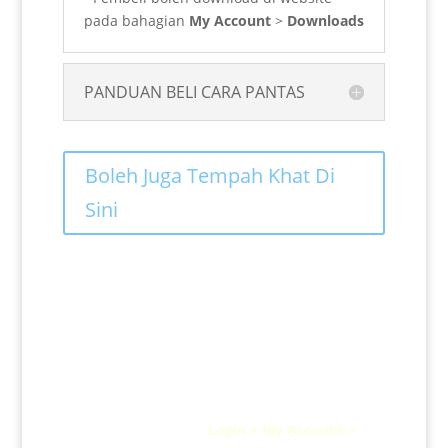
pada bahagian
My Account
>
Downloads
PANDUAN BELI CARA PANTAS
Boleh Juga Tempah Khat Di
Sini
Selepas berjaya lakukan bayaran, sila download
terus
fail di sini :
Login > My Account >