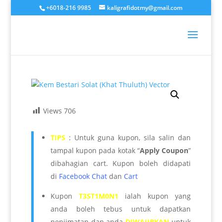
+6018-216 9985
kaligrafidotmy@gmail.com
Views
706
TIPS
: Untuk guna kupon, sila salin dan
tampal kupon pada kotak “
Apply Coupon
”
dibahagian cart. Kupon boleh didapati
di
Facebook Chat
dan
Cart
Kupon
T3ST1M0N1
ialah kupon yang
anda boleh tebus untuk dapatkan
penjimatan dan anda
DIWAJIBKAN
untuk