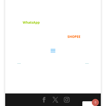
menghimpunkan sofcopy tulisan jawi dan khat
untuk digunakan dipelbagai tempat. Setiap
tulisan adalah format digital dan vector.
Sebarang pertanyaan boleh diajukan di pautan
ini =
WhatsApp
Kami beroperasi di
Kelantan, Malaysia.
Anda
juga boleh menempah melalui =
SHOPEE
Bayaran Secara Online
0