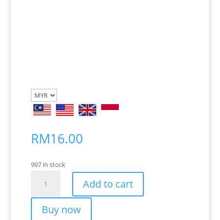
RM
16.00
997 in stock
Kem
Add to cart
Bestari
Solat
Buy now
(Khat