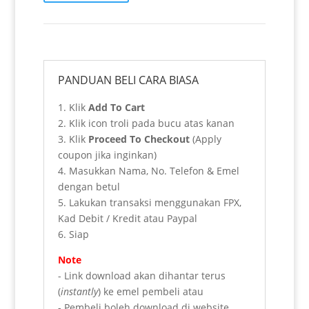
Thuluth)
Vector
quantity
PANDUAN BELI CARA BIASA
1. Klik
Add To Cart
2. Klik icon troli pada bucu atas kanan
3. Klik
Proceed To Checkout
(Apply
coupon jika inginkan)
4. Masukkan Nama, No. Telefon & Emel
dengan betul
5. Lakukan transaksi menggunakan FPX,
Kad Debit / Kredit atau Paypal
6. Siap
Note
- Link download akan dihantar terus
(
instantly
) ke emel pembeli atau
- Pembeli boleh download di website