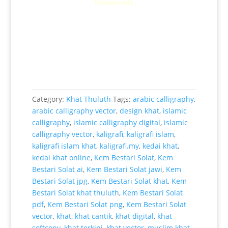
Downloads
Category:
Khat Thuluth
Tags:
arabic calligraphy
,
arabic calligraphy vector
,
design khat
,
islamic
calligraphy
,
islamic calligraphy digital
,
islamic
calligraphy vector
,
kaligrafi
,
kaligrafi islam
,
kaligrafi islam khat
,
kaligrafi.my
,
kedai khat
,
kedai khat online
,
Kem Bestari Solat
,
Kem
Bestari Solat ai
,
Kem Bestari Solat jawi
,
Kem
Bestari Solat jpg
,
Kem Bestari Solat khat
,
Kem
Bestari Solat khat thuluth
,
Kem Bestari Solat
pdf
,
Kem Bestari Solat png
,
Kem Bestari Solat
vector
,
khat
,
khat cantik
,
khat digital
,
khat
softcopy
,
khat terkini
,
khat vector
,
muslim khat
,