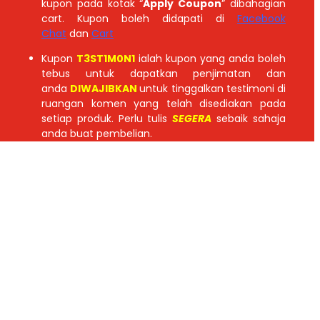
kupon pada kotak “
Apply Coupon
” dibahagian
cart. Kupon boleh didapati di
Facebook
Chat
dan
Cart
Kupon
T3ST1M0N1
ialah kupon yang anda boleh
tebus untuk dapatkan penjimatan dan
anda
DIWAJIBKAN
untuk tinggalkan testimoni di
ruangan komen yang telah disediakan pada
setiap produk. Perlu tulis
SEGERA
sebaik sahaja
anda buat pembelian.