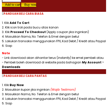
Wainnailaihi
Add to cart
Buy now
Roji'un
(Khat
PANDUAN BELI CARA BIASA
Thuluth
V2)
1. Klik
Add To Cart
quantity
2. Klik icon troli pada bucu atas kanan
3. Klik
Proceed To Checkout
(Apply coupon jika inginkan)
4. Masukkan Nama, No. Telefon & Emel dengan betul
5. Lakukan transaksi menggunakan FPX, Kad Debit / Kredit atau Paypal
6. Siap
Note
- Link download akan dihantar terus (
instantly
) ke emel pembeli atau
- Pembeli boleh download di website pada bahagian
My Account
>
Downloads
PANDUAN BELI CARA PANTAS
1. Klik
Buy Now
2. Masukkan kupon jika inginkan
(Wajib Testimoni)
3. Masukkan Nama, No. Telefon & Emel dengan betul
4. Lakukan transaksi menggunakan FPX, Kad Debit / Kredit atau Paypal
5. Siap