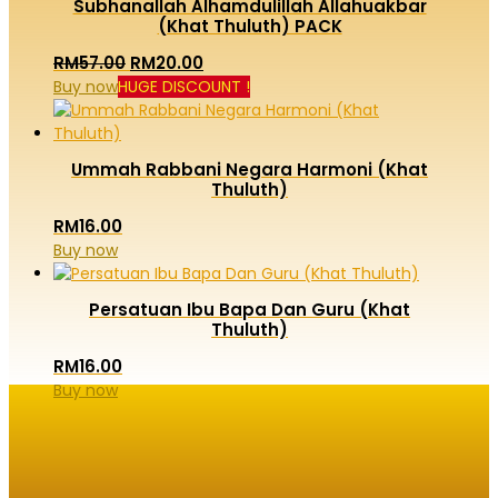
Subhanallah Alhamdulillah Allahuakbar
(Khat Thuluth) PACK
Original
Current
RM
57.00
RM
20.00
Buy now
HUGE DISCOUNT !
price
price
was:
is:
RM57.00.
RM20.00.
Ummah Rabbani Negara Harmoni (Khat
Thuluth)
RM
16.00
Buy now
Persatuan Ibu Bapa Dan Guru (Khat
Thuluth)
RM
16.00
Buy now