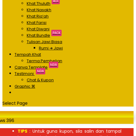
HOT
Khat Thuluth
Khat Nasakh
Khat Riq’ah
Khat Farisi
Khat Diwani
PACK
Khat Bundle
Tulisan Jawi Biasa
Rumi ➔ Jawi
Tempah Khat
Terma Pembelian
NEW
Canva Template
NEW
Testimoni
Chat & Kupon
Graphic ⌘
Select Page
ews
396
TIPS
: Untuk guna kupon, sila salin dan tampal