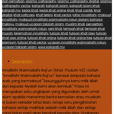
dan kematian
,
islamic calligraphy
,
islamic calligraphy digital
,
islamic
calligraphy vector
,
kaligrafi
,
kaligrafi islam
,
kaligrafi islam khat
,
kaligrafi.my
,
kedai khat
,
kedai khat online
,
khat
,
khat cantik
,
khat
digital
,
khat softcopy
,
khat terkini
,
khat vector
,
lafaz innalillahi
,
maksud
innalillahi
,
maksud innalillahi wainnailaihi rojiun dalam bahasa
melayu
,
maksud ucapan takziah islam
,
muslim khat
,
pengertian
innalillahi wainnailaihi rojiun
,
seni khat
,
tempah khat
,
tempah khat
murah
,
terjemahan innalillahi
,
tulisan khat
,
tulisan khat jawi
,
tulisan
khat jawi online
,
tulisan khat online
,
tulisan khat online free
,
tulisan khat
premium
,
tulisan khat vector
,
ucapan innalillahi wainnailaihi rojiun
,
ucapan takziah islam
,
www.kaligrafi.my
Description
Innalillahi Wainnailaihi Roji'un (Khat Thuluth V2) | Istilah
"Innalillahi Wainnailaihi Roji'un" berasal daripada bahasa
Arab yang bermaksud "Sesungguhnya kami milik Allah
dan kepada-Nyalah kami akan kembali." Frasa ini
merupakan satu ungkapan yang digunakan oleh umat
Islam apabila menerima berita kematian atau musibah.
Ia bukan sekadar lafaz lisan, tetapi satu pengiktirafan
bahawa setiap makhluk adalah milik Allah dan setiap
yang hidup pasti akan kembali kepada-Nya. Ungkapan