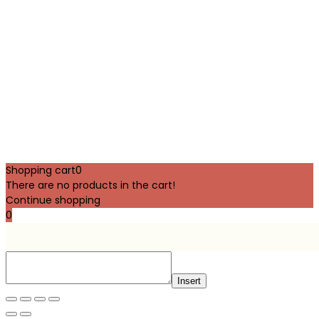
Shopping cart
0
There are no products in the cart!
Continue shopping
0
Insert