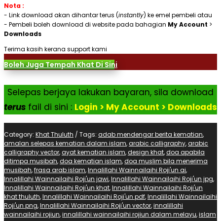
Nota :
- Link download akan dihantar terus (
instantly
) ke emel pembeli atau
- Pembeli boleh download di website pada bahagian
My Account
>
Downloads
Terima kasih kerana support kami
Boleh Juga Tempah Khat Di Sini
Selepas berjaya lakukan bayaran, sila download
terus
fail di sini :
Login > My Account > Downloads
Category:
Khat Thuluth
Tags:
adab mendengar berita kematian
,
amalan selepas kematian dalam islam
,
arabic calligraphy
,
arabic
calligraphy vector
,
ayat kematian islam
,
design khat
,
doa apabila
ditimpa musibah
,
doa kematian islam
,
doa muslim bila menerima
musibah
,
frasa arab islam
,
Innalillahi Wainnailaihi Roji'un ai
,
Innalillahi Wainnailaihi Roji'un jawi
,
Innalillahi Wainnailaihi Roji'un jpg
,
Innalillahi Wainnailaihi Roji'un khat
,
Innalillahi Wainnailaihi Roji'un
khat thuluth
,
Innalillahi Wainnailaihi Roji'un pdf
,
Innalillahi Wainnailaihi
Roji'un png
,
Innalillahi Wainnailaihi Roji'un vector
,
innalillahi
wainnailaihi rojiun
,
innalillahi wainnailaihi rojiun dalam melayu
,
islam