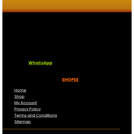
Kaligrafi.my merupakan website yang menghimpunkan
sofcopy tulisan jawi dan khat untuk digunakan
dipelbagai tempat. Setiap tulisan adalah format digital
dan vector. Sebarang pertanyaan boleh diajukan di
pautan ini =
WhatsApp
Kami beroperasi di
Kelantan, Malaysia.
Anda juga
boleh menempah melalui =
SHOPEE
Home
Shop
My Account
Privacy Policy
Terms and Conditions
Sitemap