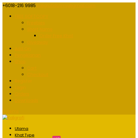
+6018-216 9985
kaligrafidotmy@gmail.com
FREE SOFTCOPY
Freebies
Short Name
Order Free Khat
Giveaway
Add On
Pengiklanan
Shop
Cart
Checkout
Register
Login
Orders
Downloads
0 Items
Utama
Khat Type