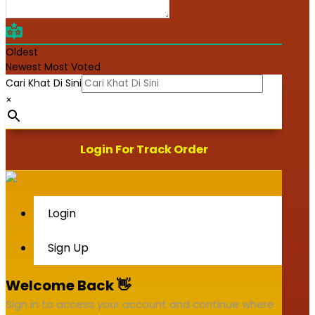
Oldest
Newest
Most Voted
Cari Khat Di Sini
×
Login For Track Order
Login
Sign Up
Welcome Back 👋
Sign in to access your account and continue where