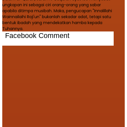
ungkapan ini sebagai ciri orang-orang yang sabar
apabila ditimpa musibah. Maka, pengucapan "Innalillahi
Wainnailaihi Roji'un" bukanlah sekadar adat, tetapi satu
bentuk ibadah yang mendekatkan hamba kepada
Tuhannya.
Facebook Comment