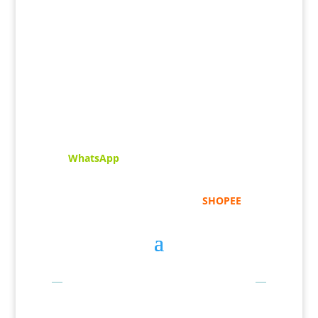
Kaligrafi.my merupakan website yang
menghimpunkan sofcopy tulisan jawi dan khat
untuk digunakan dipelbagai tempat. Setiap
tulisan adalah format digital dan vector.
Sebarang pertanyaan boleh diajukan di pautan
ini =
WhatsApp
Kami beroperasi di
Kelantan, Malaysia.
Anda
juga boleh menempah melalui =
SHOPEE
Bayaran Secara Online