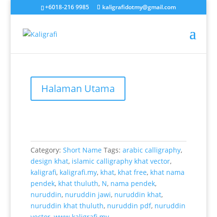
+6018-216 9985
kaligrafidotmy@gmail.com
Halaman Utama
Category:
Short Name
Tags:
arabic calligraphy
,
design khat
,
islamic calligraphy khat vector
,
kaligrafi
,
kaligrafi.my
,
khat
,
khat free
,
khat nama
pendek
,
khat thuluth
,
N
,
nama pendek
,
nuruddin
,
nuruddin jawi
,
nuruddin khat
,
nuruddin khat thuluth
,
nuruddin pdf
,
nuruddin
vector
,
www.kaligrafi.my