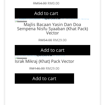
Original
Current
RM
54.00
RM
0.00
price
price
Add to cart
was:
is:
Quickview
RM54.00.
RM0.00.
Sale!
Majlis Bacaan Yasin Dan Doa
Sempena Nisfu Syaaban (Khat Pack)
Vector
Original
Current
RM
54.00
RM
29.00
price
price
Add to cart
was:
is:
Quickview
RM54.00.
RM29.00.
Israk Mikraj (Khat) Pack Vector
Sale!
Original
Current
RM
146.00
RM
29.00
price
price
Add to cart
was:
is:
RM146.00.
RM29.00.