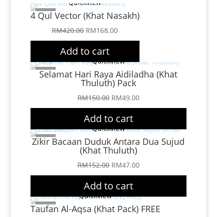
Quickview
4 Qul Vector (Khat Nasakh)
Sale!
Original
Current
RM
420.00
RM
168.00
price
price
Add to cart
was:
is:
Quickview
RM420.00.
RM168.00.
Sale!
Selamat Hari Raya Aidiladha (Khat
Thuluth) Pack
Original
Current
RM
150.00
RM
49.00
price
price
Add to cart
was:
is:
Quickview
RM150.00.
RM49.00.
Zikir Bacaan Duduk Antara Dua Sujud
Sale!
(Khat Thuluth)
Original
Current
RM
152.00
RM
47.00
price
price
Add to cart
was:
is:
Quickview
RM152.00.
RM47.00.
Taufan Al-Aqsa (Khat Pack) FREE
Sale!