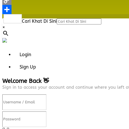
Email
Copy
Link
Share
Cari Khat Di Sini
×
Login
Sign Up
Welcome Back 👋
Sign in to access your account and continue where you left of