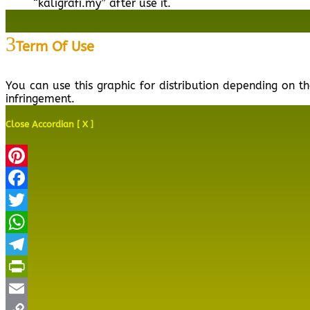
“kaligrafi.my” after use it.
Term Of Use
You can use this graphic for distribution depending on t
infringement.
Close Accordian [ X ]
Pinterest
Facebook
Twitter
WhatsApp
Telegram
PrintFriendly