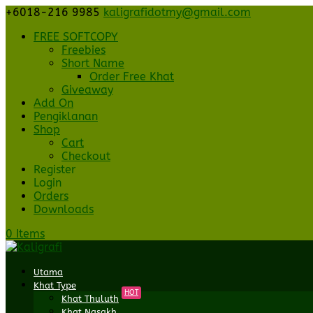
+6018-216 9985
kaligrafidotmy@gmail.com
FREE SOFTCOPY
Freebies
Short Name
Order Free Khat
Giveaway
Add On
Pengiklanan
Shop
Cart
Checkout
Register
Login
Orders
Downloads
0 Items
Utama
Khat Type
HOT
Khat Thuluth
Khat Nasakh