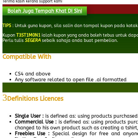
Terima kasih kerana support kami
Boleh Juga Tempah Khat Di Sini
TIPS
: Untuk guna kupon, sila salin dan tampal kupon pada kotak
Kupon
T3ST1M0N1
ialah kupon yang anda boleh tebus untuk da
Perlu tulis
SEGERA
sebaik sahaja anda buat pembelian.
Compatible With
CS4 and above
Any software related to open file .ai formatted
Definitions Licences
Single User :
is defined as: using products purchase
Commercial Use :
is defined as: using products pu
changed to his own product such as creating a tshirt, 
Freebies Use :
Special design for free and anyon