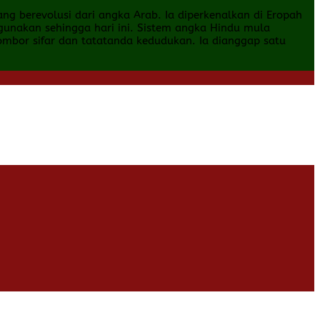
yang berevolusi dari angka Arab. Ia diperkenalkan di Eropah
digunakan sehingga hari ini. Sistem angka Hindu mula
ombor sifar dan tatatanda kedudukan. Ia dianggap satu