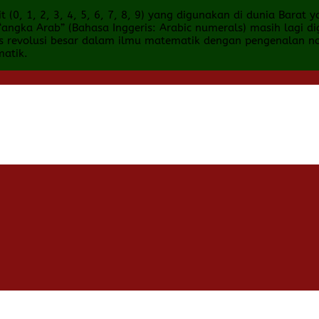
(0, 1, 2, 3, 4, 5, 6, 7, 8, 9) yang digunakan di dunia Barat 
 “angka Arab” (Bahasa Inggeris: Arabic numerals) masih lagi 
tus revolusi besar dalam ilmu matematik dengan pengenalan n
atik.