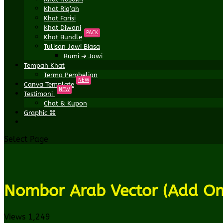
Khat Riq’ah
Khat Farisi
Khat Diwani
PACK
Khat Bundle
Tulisan Jawi Biasa
Rumi ➔ Jawi
Tempah Khat
Terma Pembelian
NEW
Canva Template
NEW
Testimoni
Chat & Kupon
Graphic ⌘
Select Page
Nombor Arab Vector (Add On
Views
1,249