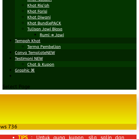
Khat Riq’ah
Khat Farisi
Khat Diwani
Khat Bundle
PACK
Tulisan Jawi Biasa
Rumi ➔ Jawi
Tempah Khat
Terma Pembelian
Canva Template
NEW
Testimoni
NEW
Chat & Kupon
Graphic ⌘
Select Page
ews
736
TIPS
: Untuk guna kupon, sila salin dan