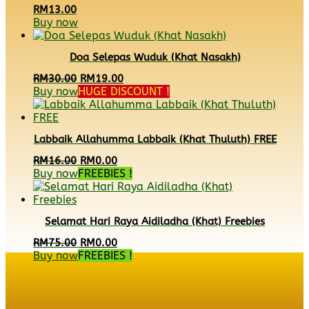
RM
13.00
Buy now
Doa Selepas Wuduk (Khat Nasakh)
Original
Current
RM
30.00
RM
19.00
price
price
Buy now
HUGE DISCOUNT !
was:
is:
RM30.00.
RM19.00.
Labbaik Allahumma Labbaik (Khat Thuluth) FREE
Original
Current
RM
16.00
RM
0.00
price
price
Buy now
FREEBIES !
was:
is:
RM16.00.
RM0.00.
Selamat Hari Raya Aidiladha (Khat) Freebies
Original
Current
RM
75.00
RM
0.00
price
price
Buy now
FREEBIES !
was:
is:
RM75.00.
RM0.00.