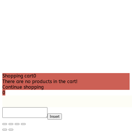
Shopping cart
0
There are no products in the cart!
Continue shopping
0
Insert