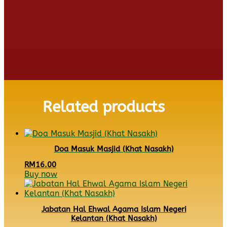
Related products
Doa Masuk Masjid (Khat Nasakh)
RM
16.00
Buy now
Jabatan Hal Ehwal Agama Islam Negeri
Kelantan (Khat Nasakh)