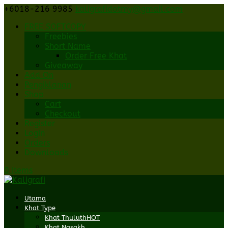
+6018-216 9985
kaligrafidotmy@gmail.com
FREE SOFTCOPY
Freebies
Short Name
Order Free Khat
Giveaway
Add On
Pengiklanan
Shop
Cart
Checkout
Register
Login
Orders
Downloads
0 Items
Utama
Khat Type
Khat Thuluth
HOT
Khat Nasakh