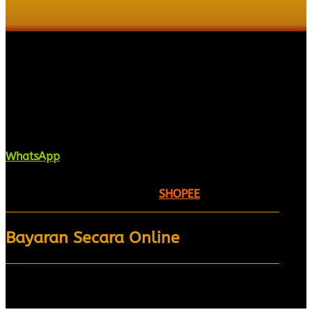
Kaligrafi.my merupakan website yang
menghimpunkan sofcopy tulisan jawi dan khat
untuk digunakan dipelbagai tempat. Setiap tulisan
adalah format digital dan vector. Sebarang
pertanyaan boleh diajukan di pautan ini =
WhatsApp
Kami beroperasi di
Kelantan, Malaysia.
Anda juga
boleh menempah melalui =
SHOPEE
Bayaran Secara Online