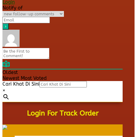
Login
Notify of
Oldest
Newest
Most Voted
Cari Khat Di Sini
×
Login For Track Order