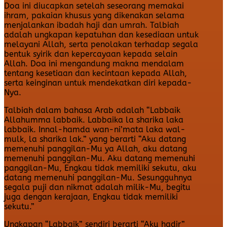
Doa ini diucapkan setelah seseorang memakai
ihram, pakaian khusus yang dikenakan selama
menjalankan ibadah haji dan umrah. Talbiah
adalah ungkapan kepatuhan dan kesediaan untuk
melayani Allah, serta penolakan terhadap segala
bentuk syirik dan kepercayaan kepada selain
Allah. Doa ini mengandung makna mendalam
tentang kesetiaan dan kecintaan kepada Allah,
serta keinginan untuk mendekatkan diri kepada-
Nya.
Talbiah dalam bahasa Arab adalah “Labbaik
Allahumma labbaik. Labbaika la sharika laka
labbaik. Innal-hamda wan-ni’mata laka wal-
mulk, la sharika lak.” yang berarti “Aku datang
memenuhi panggilan-Mu ya Allah, aku datang
memenuhi panggilan-Mu. Aku datang memenuhi
panggilan-Mu, Engkau tidak memiliki sekutu, aku
datang memenuhi panggilan-Mu. Sesungguhnya
segala puji dan nikmat adalah milik-Mu, begitu
juga dengan kerajaan, Engkau tidak memiliki
sekutu.”
Ungkapan “Labbaik” sendiri berarti “Aku hadir”