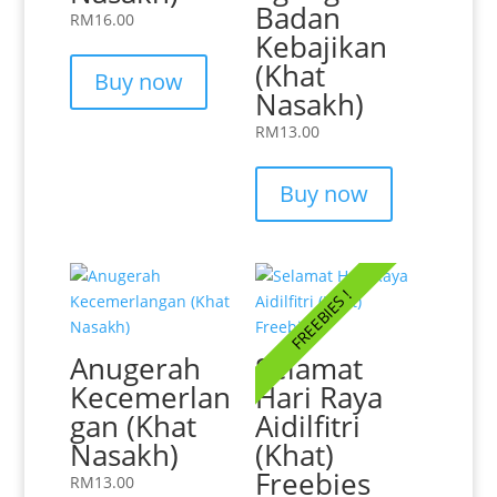
Badan
RM
16.00
Kebajikan
(Khat
Buy now
Nasakh)
RM
13.00
Buy now
FREEBIES !
Anugerah
Selamat
Kecemerlan
Hari Raya
gan (Khat
Aidilfitri
Nasakh)
(Khat)
Freebies
RM
13.00