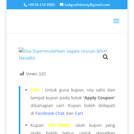
+6018-216 9985
kaligrafidotmy@gmail.com
Views
320
TIPS
: Untuk guna kupon, sila salin dan
tampal kupon pada kotak “
Apply Coupon
”
dibahagian cart. Kupon boleh didapati
di
Facebook Chat
dan
Cart
Kupon
T3ST1M0N1
ialah kupon yang
anda boleh tebus untuk dapatkan