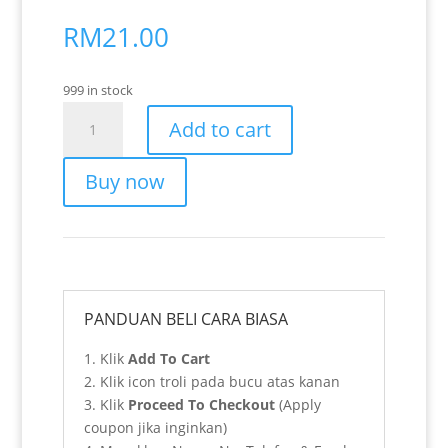
RM
21.00
999 in stock
Doa
Add to cart
Dipermudahkan
Segala
Buy now
Urusan
(Khat
Nasakh)
quantity
PANDUAN BELI CARA BIASA
1. Klik
Add To Cart
2. Klik icon troli pada bucu atas kanan
3. Klik
Proceed To Checkout
(Apply
coupon jika inginkan)