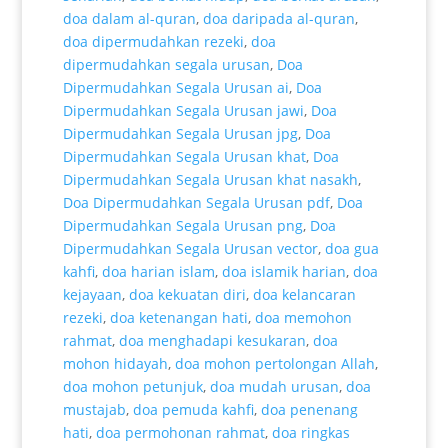
doa dalam al-quran
,
doa daripada al-quran
,
doa dipermudahkan rezeki
,
doa
dipermudahkan segala urusan
,
Doa
Dipermudahkan Segala Urusan ai
,
Doa
Dipermudahkan Segala Urusan jawi
,
Doa
Dipermudahkan Segala Urusan jpg
,
Doa
Dipermudahkan Segala Urusan khat
,
Doa
Dipermudahkan Segala Urusan khat nasakh
,
Doa Dipermudahkan Segala Urusan pdf
,
Doa
Dipermudahkan Segala Urusan png
,
Doa
Dipermudahkan Segala Urusan vector
,
doa gua
kahfi
,
doa harian islam
,
doa islamik harian
,
doa
kejayaan
,
doa kekuatan diri
,
doa kelancaran
rezeki
,
doa ketenangan hati
,
doa memohon
rahmat
,
doa menghadapi kesukaran
,
doa
mohon hidayah
,
doa mohon pertolongan Allah
,
doa mohon petunjuk
,
doa mudah urusan
,
doa
mustajab
,
doa pemuda kahfi
,
doa penenang
hati
,
doa permohonan rahmat
,
doa ringkas