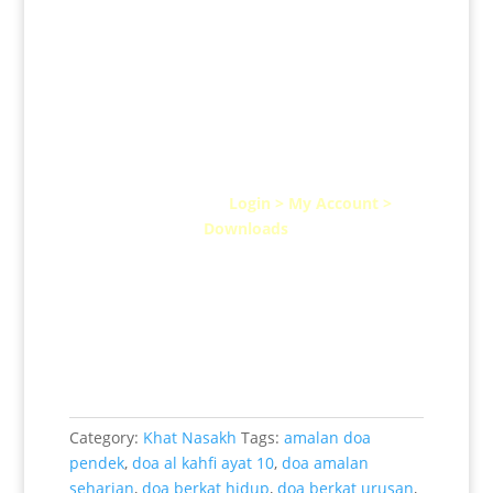
Selepas berjaya lakukan bayaran, sila download
terus
fail di sini :
Login > My Account >
Downloads
Category:
Khat Nasakh
Tags:
amalan doa
pendek
,
doa al kahfi ayat 10
,
doa amalan
seharian
,
doa berkat hidup
,
doa berkat urusan
,