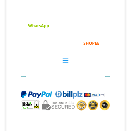
untuk digunakan dipelbagai tempat. Setiap
tulisan adalah format digital dan vector.
Sebarang pertanyaan boleh diajukan di pautan
ini =
WhatsApp
Kami beroperasi di
Kelantan, Malaysia.
Anda
juga boleh menempah melalui =
SHOPEE
Bayaran Secara Online