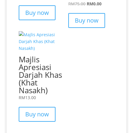
Original
Current
RM
75.00
RM
0.00
price
price
Buy now
was:
is:
Buy now
RM75.00.
RM0.00.
Majlis
Apresiasi
Darjah Khas
(Khat
Nasakh)
RM
13.00
Buy now