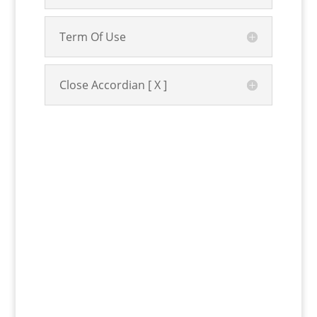
Term Of Use
Close Accordian [ X ]
Doa Dipermudahkan
Segala Urusan (Khat
Nasakh)
Doa Dipermudahkan Segala Urusan (Khat
Nasakh) | Doa dipermudahkan segala urusan
merupakan salah satu bentuk permohonan
seorang hamba kepada Allah SWT agar segala
perkara yang dilakukan berjalan dengan lancar,