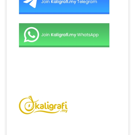
Kaligrafi.my merupakan website yang
menghimpunkan sofcopy tulisan jawi dan khat