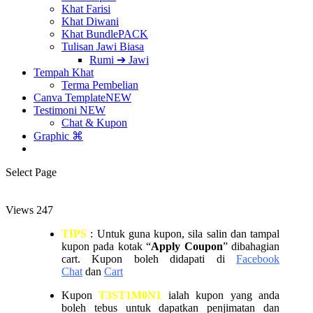
Khat Farisi
Khat Diwani
Khat Bundle
PACK
Tulisan Jawi Biasa
Rumi ➔ Jawi
Tempah Khat
Terma Pembelian
Canva Template
NEW
Testimoni
NEW
Chat & Kupon
Graphic ⌘
Select Page
Views
247
TIPS
: Untuk guna kupon, sila salin dan tampal
kupon pada kotak “
Apply Coupon
” dibahagian
cart. Kupon boleh didapati di
Facebook
Chat
dan
Cart
Kupon
T3ST1M0N1
ialah kupon yang anda
boleh tebus untuk dapatkan penjimatan dan