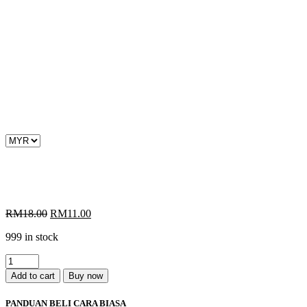
Original
Current
RM
18.00
RM
11.00
price
price
999 in stock
was:
is:
RM18.00.
RM11.00.
Buruk
Dibuang
Add to cart
Buy now
Dengan
Rundingan
PANDUAN BELI CARA BIASA