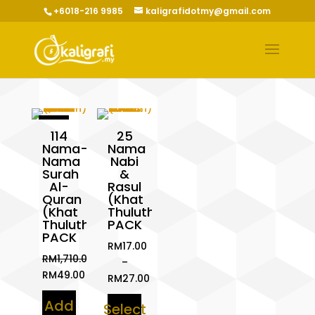
+6018-216 9985
kaligrafidotmy@gmail.com
Sale!
114
25
Nama-
Nama
Nama
Nabi
Surah
&
Al-
Rasul
Quran
(Khat
(Khat
Thuluth)
Thuluth)
PACK
PACK
RM
17.00
RM
1,710.00
–
Original
RM
49.00
RM
27.00
price
Current
Price
Add
was:
price
Select
range: