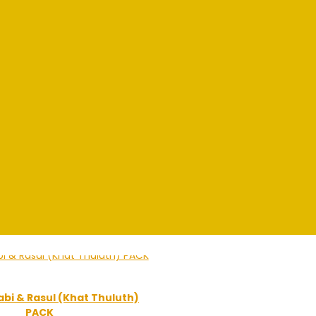
bi & Rasul (Khat Thuluth)
PACK