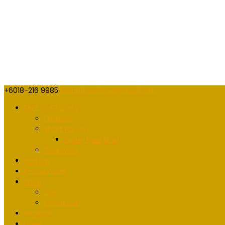
+6018-216 9985
kaligrafidotmy@gmail.com
FREE SOFTCOPY
Freebies
Short Name
Order Free Khat
Giveaway
Add On
Pengiklanan
Shop
Cart
Checkout
Register
Login