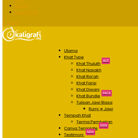
Orders
Downloads
0 Items
Utama
Khat Type
HOT
Khat Thuluth
Khat Nasakh
Khat Riq’ah
Khat Farisi
Khat Diwani
PACK
Khat Bundle
Tulisan Jawi Biasa
Rumi ➔ Jawi
Tempah Khat
Terma Pembelian
NEW
Canva Template
NEW
Testimoni