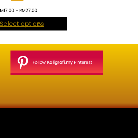
Price
RM
17.00
–
RM
27.00
range:
Select options
RM17.00
through
RM27.00
lisan jawi dan khat untuk digunakan dipelbagai tempat. Setiap