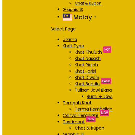
Chat & Kupon
Graphic ⌘
Malay
▼
Select Page
Utama
Khat Type
HOT
Khat Thuluth
Khat Nasakh
Khat Riq’ah
Khat Farisi
Khat Diwani
PACK
Khat Bundle
Tulisan Jawi Biasa
Rumi ➔ Jawi
Tempah Khat
Terma Pembelian
NEW
Canva Template
NEW
Testimoni
Chat & Kupon
Graphic ⌘