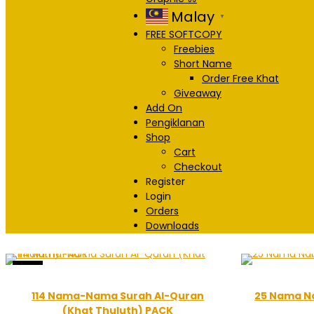
Malay
▼
FREE SOFTCOPY
Freebies
Short Name
Order Free Khat
Giveaway
Add On
Pengiklanan
Shop
Cart
Checkout
Register
Login
Orders
Downloads
Sale!
114 Nama-Nama Surah Al-Quran
25 Nama Na
(Khat Thuluth) PACK