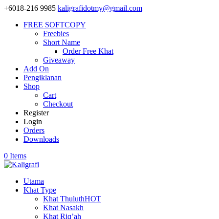
+6018-216 9985
kaligrafidotmy@gmail.com
FREE SOFTCOPY
Freebies
Short Name
Order Free Khat
Giveaway
Add On
Pengiklanan
Shop
Cart
Checkout
Register
Login
Orders
Downloads
0 Items
Utama
Khat Type
Khat Thuluth
HOT
Khat Nasakh
Khat Riq’ah