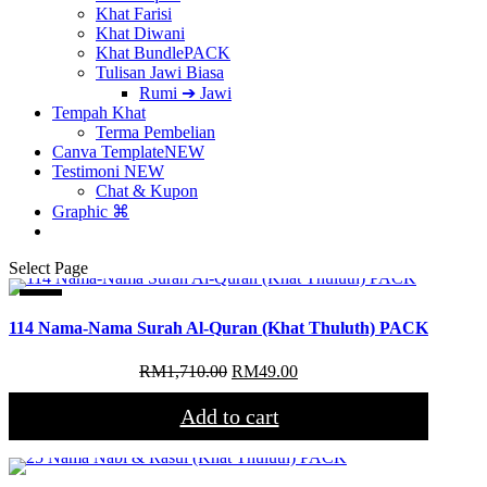
Khat Farisi
Khat Diwani
Khat Bundle
PACK
Tulisan Jawi Biasa
Rumi ➔ Jawi
Tempah Khat
Terma Pembelian
Canva Template
NEW
Testimoni
NEW
Chat & Kupon
Graphic ⌘
Select Page
Sale!
114 Nama-Nama Surah Al-Quran (Khat Thuluth) PACK
Original
Current
RM
1,710.00
RM
49.00
price
price
was:
is:
Add to cart
RM1,710.00.
RM49.00.