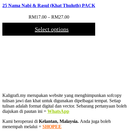
25 Nama Nabi & Rasul (Khat Thuluth) PACK
Price
RM
17.00
–
RM
27.00
range:
RM17.00
Select options
through
RM27.00
Kaligrafi.my merupakan website yang menghimpunkan sofcopy
tulisan jawi dan khat untuk digunakan dipelbagai tempat. Setiap
tulisan adalah format digital dan vector. Sebarang pertanyaan boleh
diajukan di pautan ini =
WhatsApp
Kami beroperasi di
Kelantan, Malaysia.
Anda juga boleh
menempah melalui =
SHOPEE