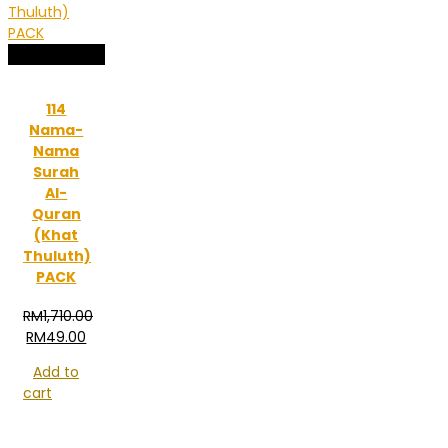
Sale!
114
Nama-
Nama
Surah
Al-
Quran
(Khat
Thuluth)
PACK
RM
1,710.00
Original
Current
RM
49.00
price
price
Add to
was:
is:
cart
RM1,710.00.
RM49.00.