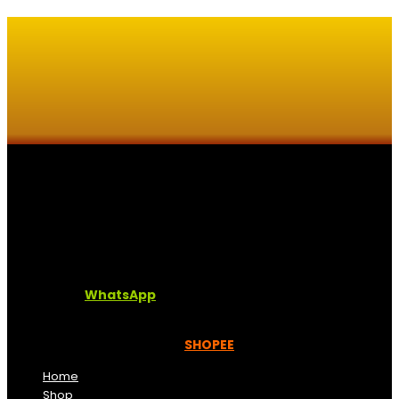
Kaligrafi.my merupakan website yang menghimpunkan
sofcopy tulisan jawi dan khat untuk digunakan
dipelbagai tempat. Setiap tulisan adalah format digital
dan vector. Sebarang pertanyaan boleh diajukan di
pautan ini =
WhatsApp
Kami beroperasi di
Kelantan, Malaysia.
Anda juga
boleh menempah melalui =
SHOPEE
Home
Shop