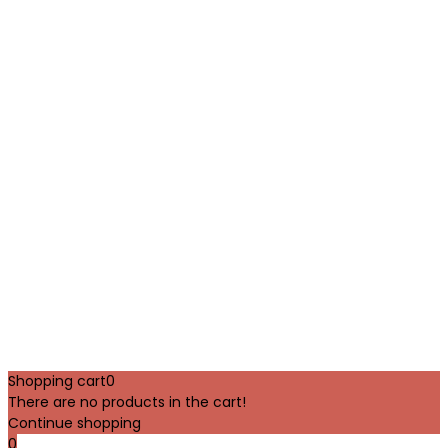
Shopping cart
0
There are no products in the cart!
Continue shopping
0