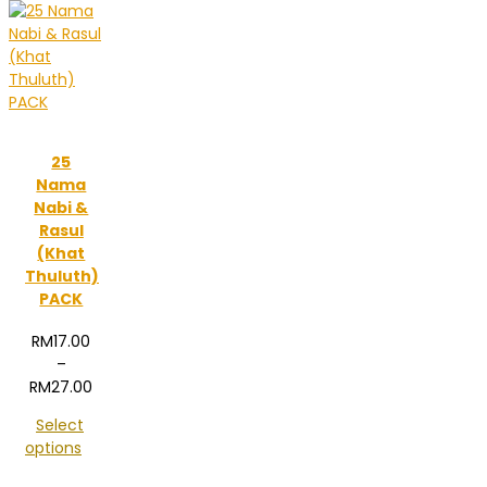
25
Nama
Nabi &
Rasul
(Khat
Thuluth)
PACK
RM
17.00
–
Price
RM
27.00
range:
Select
RM17.00
options
through
RM27.00