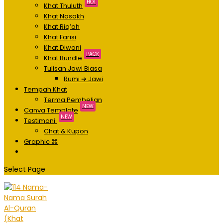
HOT
Khat Thuluth
Khat Nasakh
Khat Riq’ah
Khat Farisi
Khat Diwani
PACK
Khat Bundle
Tulisan Jawi Biasa
Rumi ➔ Jawi
Tempah Khat
Terma Pembelian
NEW
Canva Template
NEW
Testimoni
Chat & Kupon
Graphic ⌘
Select Page