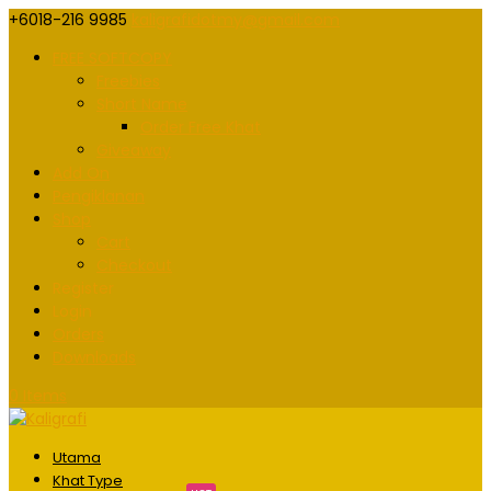
+6018-216 9985
kaligrafidotmy@gmail.com
FREE SOFTCOPY
Freebies
Short Name
Order Free Khat
Giveaway
Add On
Pengiklanan
Shop
Cart
Checkout
Register
Login
Orders
Downloads
0 Items
Utama
Khat Type