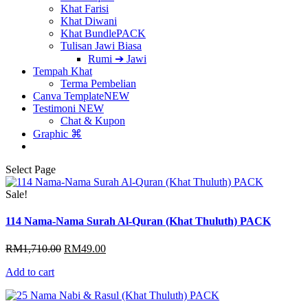
Khat Farisi
Khat Diwani
Khat Bundle
PACK
Tulisan Jawi Biasa
Rumi ➔ Jawi
Tempah Khat
Terma Pembelian
Canva Template
NEW
Testimoni
NEW
Chat & Kupon
Graphic ⌘
Select Page
Sale!
114 Nama-Nama Surah Al-Quran (Khat Thuluth) PACK
Original
Current
RM
1,710.00
RM
49.00
price
price
Add to cart
was:
is:
RM1,710.00.
RM49.00.