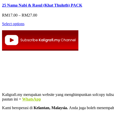
25 Nama Nabi & Rasul (Khat Thuluth) PACK
Price
RM
17.00
–
RM
27.00
range:
Select options
RM17.00
through
RM27.00
Kaligrafi.my merupakan website yang menghimpunkan sofcopy tulisan j
pautan ini =
WhatsApp
Kami beroperasi di
Kelantan, Malaysia.
Anda juga boleh menempah