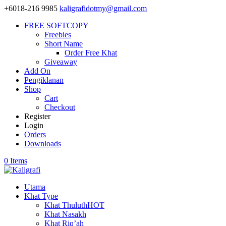
+6018-216 9985
kaligrafidotmy@gmail.com
FREE SOFTCOPY
Freebies
Short Name
Order Free Khat
Giveaway
Add On
Pengiklanan
Shop
Cart
Checkout
Register
Login
Orders
Downloads
0 Items
Utama
Khat Type
Khat Thuluth
HOT
Khat Nasakh
Khat Riq’ah