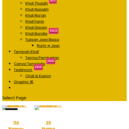
HOT
Khat Thuluth
Khat Nasakh
Khat Riq’ah
Khat Farisi
Khat Diwani
PACK
Khat Bundle
Tulisan Jawi Biasa
Rumi ➔ Jawi
Tempah Khat
Terma Pembelian
NEW
Canva Template
NEW
Testimoni
Chat & Kupon
Graphic ⌘
Select Page
Sale!
114
25
Nama-
Nama