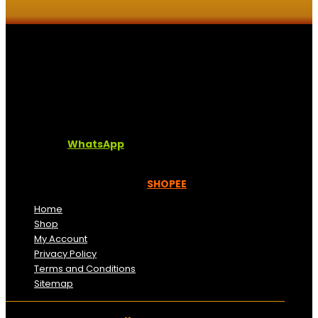
Kaligrafi.my merupakan website yang menghimpunkan
sofcopy tulisan jawi dan khat untuk digunakan
dipelbagai tempat. Setiap tulisan adalah format digital
dan vector. Sebarang pertanyaan boleh diajukan di
pautan ini =
WhatsApp
Kami beroperasi di
Kelantan, Malaysia.
Anda juga
boleh menempah melalui =
SHOPEE
Home
Shop
My Account
Privacy Policy
Terms and Conditions
Sitemap