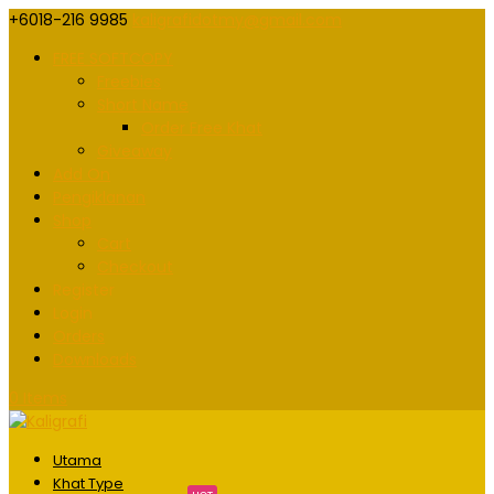
+6018-216 9985
kaligrafidotmy@gmail.com
FREE SOFTCOPY
Freebies
Short Name
Order Free Khat
Giveaway
Add On
Pengiklanan
Shop
Cart
Checkout
Register
Login
Orders
Downloads
0 Items
Utama
Khat Type