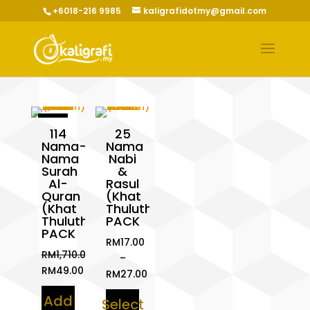
+6018-216 9985
kaligrafidotmy@gmail.com
Sale!
114
25
Nama-
Nama
Nama
Nabi
Surah
&
Al-
Rasul
Quran
(Khat
(Khat
Thuluth)
Thuluth)
PACK
PACK
RM
17.00
RM
1,710.00
–
Original
RM
49.00
RM
27.00
price
Current
Price
Add
was:
price
Select
range: