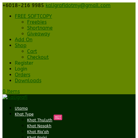
+6018-216 9985
kaligrafidotmy@gmail.com
FREE SOFTCOPY
Freebies
Shortname
Giveaway
Add On
Shop
Cart
Checkout
Register
Login
Orders
Downloads
0 Items
Utama
Khat Type
HOT
Khat Thuluth
Khat Nasakh
Khat Riq’ah
Khat Farisi