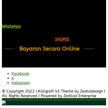
Kaligrafi.my merupakan website yang
menghimpunkan sofcopy tulisan jawi dan khat
untuk digunakan dipelbagai tempat. Setiap tulisan
adalah format digital dan vector. Sebarang
pertanyaan boleh diajukan di pautan ini =
WhatsApp
Kami beroperasi di
Kelantan, Malaysia.
Anda juga
boleh menempah melalui =
SHOPEE
Bayaran Secara Online
Facebook
X
Instagram
© Copyright 2022 I Kaligrafi V3 Theme by Zestladesign I
All Rights Reserved I Powered by Zestlad Enterprise