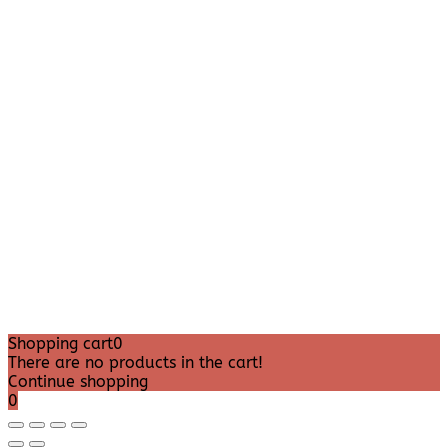
Shopping cart
0
There are no products in the cart!
Continue shopping
0