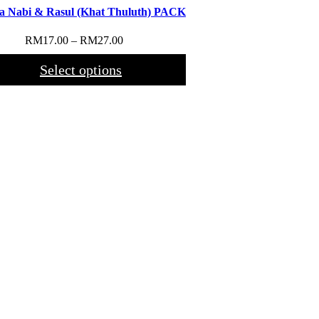
a Nabi & Rasul (Khat Thuluth) PACK
Price
RM
17.00
–
RM
27.00
range:
RM17.00
Select options
through
RM27.00