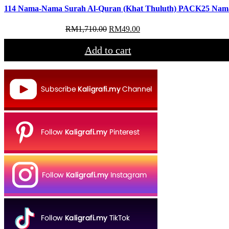
114 Nama-Nama Surah Al-Quran (Khat Thuluth) PACK
25 Nam
Original
Current
RM
1,710.00
RM
49.00
price
price
was:
is:
Add to cart
RM1,710.00.
RM49.00.