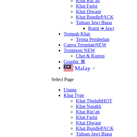
Khat Riq’ah
Khat Farisi
Khat Diwani
Khat Bundle
PACK
Tulisan Jawi Biasa
Rumi ➔ Jawi
Tempah Khat
Terma Pembelian
Canva Template
NEW
Testimoni
NEW
Chat & Kupon
Graphic ⌘
Malay
▼
Select Page
Utama
Khat Type
Khat Thuluth
HOT
Khat Nasakh
Khat Riq’ah
Khat Farisi
Khat Diwani
Khat Bundle
PACK
Tulisan Jawi Biasa