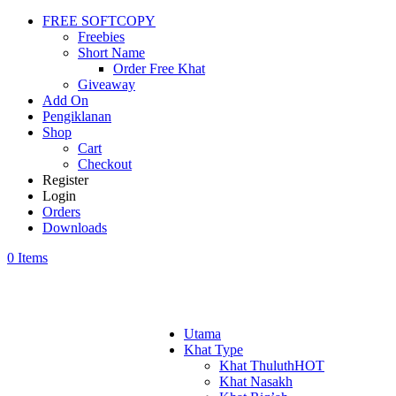
FREE SOFTCOPY
Freebies
Short Name
Order Free Khat
Giveaway
Add On
Pengiklanan
Shop
Cart
Checkout
Register
Login
Orders
Downloads
0 Items
Utama
Khat Type
Khat Thuluth
HOT
Khat Nasakh