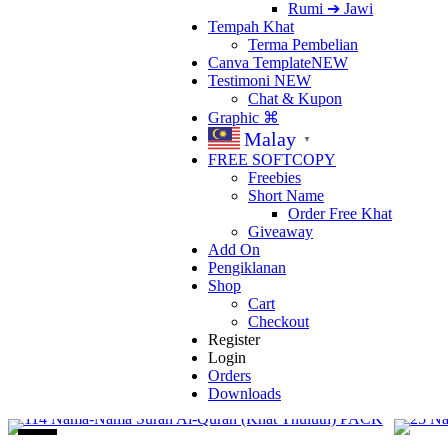
Rumi ➔ Jawi
Tempah Khat
Terma Pembelian
Canva Template
NEW
Testimoni
NEW
Chat & Kupon
Graphic ⌘
Malay
▼
FREE SOFTCOPY
Freebies
Short Name
Order Free Khat
Giveaway
Add On
Pengiklanan
Shop
Cart
Checkout
Register
Login
Orders
Downloads
Sale!