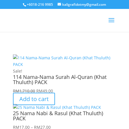
+6018-216 9985
kaligrafidotmy@gmail.com
Sale!
114 Nama-Nama Surah Al-Quran (Khat
Thuluth) PACK
Original
Current
RM
1,710.00
RM
49.00
price
price
Add to cart
was:
is:
RM1,710.00.
RM49.00.
25 Nama Nabi & Rasul (Khat Thuluth)
PACK
Price
RM
17.00
–
RM
27.00