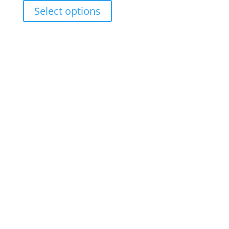
range:
Select options
RM17.00
through
RM27.00