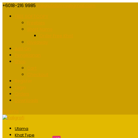
+6018-216 9985
kaligrafidotmy@gmail.com
FREE SOFTCOPY
Freebies
Short Name
Order Free Khat
Giveaway
Add On
Pengiklanan
Shop
Cart
Checkout
Register
Login
Orders
Downloads
0 Items
Utama
Khat Type