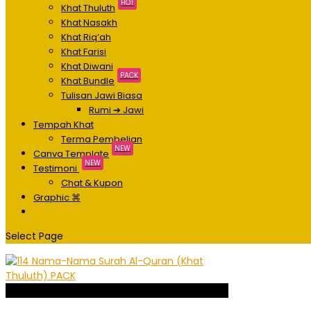
HOT
Khat Thuluth
Khat Nasakh
Khat Riq’ah
Khat Farisi
Khat Diwani
PACK
Khat Bundle
Tulisan Jawi Biasa
Rumi ➔ Jawi
Tempah Khat
Terma Pembelian
NEW
Canva Template
NEW
Testimoni
Chat & Kupon
Graphic ⌘
Select Page
Sale!