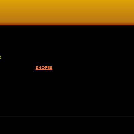
lisan jawi dan khat untuk digunakan dipelbagai tempat. Setiap
p
empah melalui =
SHOPEE