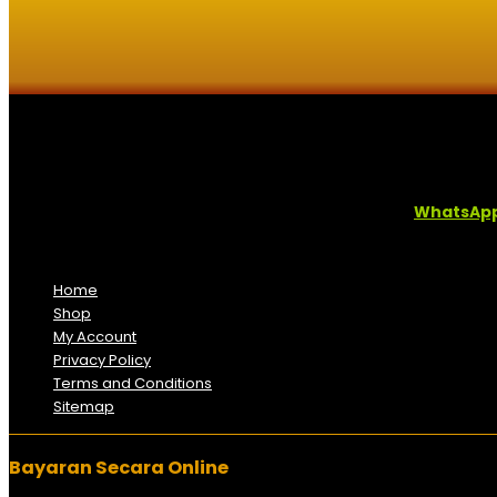
Kaligrafi.my merupakan website yang menghimpunkan sofcopy tu
Sebarang pertanyaan boleh diajukan di pautan ini =
WhatsAp
Kami beroperasi di
Kelantan, Malaysia.
Anda juga boleh men
Home
Shop
My Account
Privacy Policy
Terms and Conditions
Sitemap
Bayaran Secara Online