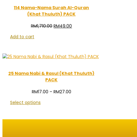
114 Nama-Nama Surah Al-Quran
(Khat Thuluth) PACK
Original
Current
RM
1,710.00
RM
49.00
price
price
Add to cart
was:
is:
RM1,710.00.
RM49.00.
25 Nama Nabi & Rasul (Khat Thuluth)
PACK
Price
RM
17.00
–
RM
27.00
range:
Select options
RM17.00
through
RM27.00