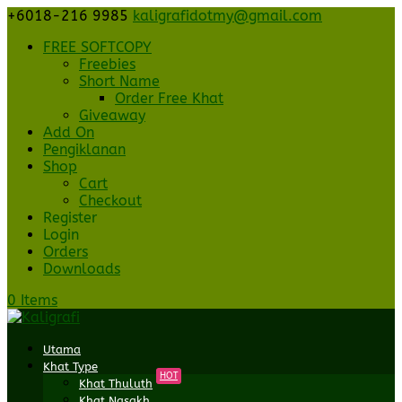
+6018-216 9985
kaligrafidotmy@gmail.com
FREE SOFTCOPY
Freebies
Short Name
Order Free Khat
Giveaway
Add On
Pengiklanan
Shop
Cart
Checkout
Register
Login
Orders
Downloads
0 Items
Utama
Khat Type
HOT
Khat Thuluth
Khat Nasakh