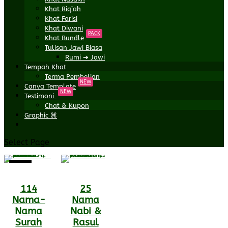
Khat Riq’ah
Khat Farisi
Khat Diwani
PACK
Khat Bundle
Tulisan Jawi Biasa
Rumi ➔ Jawi
Tempah Khat
Terma Pembelian
NEW
Canva Template
NEW
Testimoni
Chat & Kupon
Graphic ⌘
Select Page
Sale!
114
25
Nama-
Nama
Nama
Nabi &
Surah
Rasul