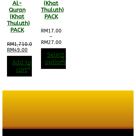
Al-
(Khat
Quran
Thuluth)
(Khat
PACK
Thuluth)
PACK
RM
17.00
–
RM
27.00
RM
1,710.00
Price
Original
RM
49.00
range:
Select
price
Current
RM17.00
was:
price
options
Add to
through
RM1,710.00.
is:
cart
RM27.00
RM49.00.