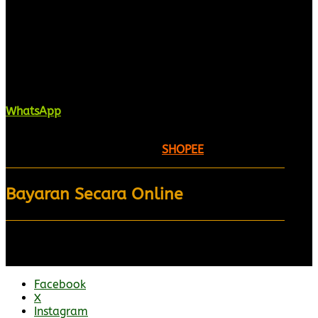
Kaligrafi.my merupakan website yang
menghimpunkan sofcopy tulisan jawi dan khat
untuk digunakan dipelbagai tempat. Setiap tulisan
adalah format digital dan vector. Sebarang
pertanyaan boleh diajukan di pautan ini =
WhatsApp
Kami beroperasi di
Kelantan, Malaysia.
Anda juga
boleh menempah melalui =
SHOPEE
Bayaran Secara Online
Facebook
X
Instagram