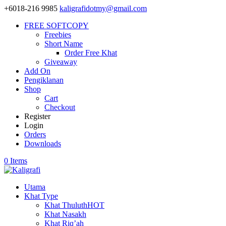
+6018-216 9985
kaligrafidotmy@gmail.com
FREE SOFTCOPY
Freebies
Short Name
Order Free Khat
Giveaway
Add On
Pengiklanan
Shop
Cart
Checkout
Register
Login
Orders
Downloads
0 Items
Utama
Khat Type
Khat Thuluth
HOT
Khat Nasakh
Khat Riq’ah