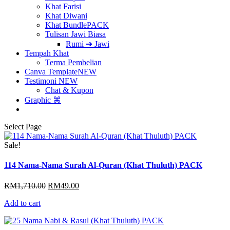
Khat Farisi
Khat Diwani
Khat Bundle
PACK
Tulisan Jawi Biasa
Rumi ➔ Jawi
Tempah Khat
Terma Pembelian
Canva Template
NEW
Testimoni
NEW
Chat & Kupon
Graphic ⌘
Select Page
Sale!
114 Nama-Nama Surah Al-Quran (Khat Thuluth) PACK
Original
Current
RM
1,710.00
RM
49.00
price
price
Add to cart
was:
is:
RM1,710.00.
RM49.00.