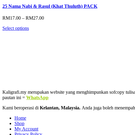
25 Nama Nabi & Rasul (Khat Thuluth) PACK
Price
RM
17.00
–
RM
27.00
range:
Select options
RM17.00
through
RM27.00
Kaligrafi.my merupakan website yang menghimpunkan sofcopy tulisan j
pautan ini =
WhatsApp
Kami beroperasi di
Kelantan, Malaysia.
Anda juga boleh menempah
Home
Shop
My Account
Privacy Policy