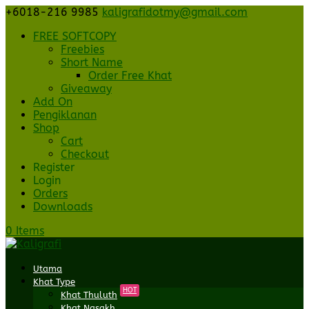
+6018-216 9985
kaligrafidotmy@gmail.com
FREE SOFTCOPY
Freebies
Short Name
Order Free Khat
Giveaway
Add On
Pengiklanan
Shop
Cart
Checkout
Register
Login
Orders
Downloads
0 Items
Utama
Khat Type
HOT
Khat Thuluth
Khat Nasakh