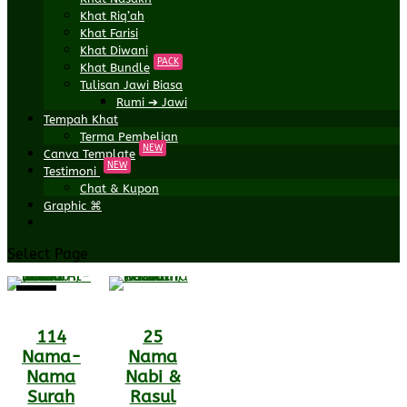
Khat Riq’ah
Khat Farisi
Khat Diwani
PACK
Khat Bundle
Tulisan Jawi Biasa
Rumi ➔ Jawi
Tempah Khat
Terma Pembelian
NEW
Canva Template
NEW
Testimoni
Chat & Kupon
Graphic ⌘
Select Page
Sale!
114
25
Nama-
Nama
Nama
Nabi &
Surah
Rasul