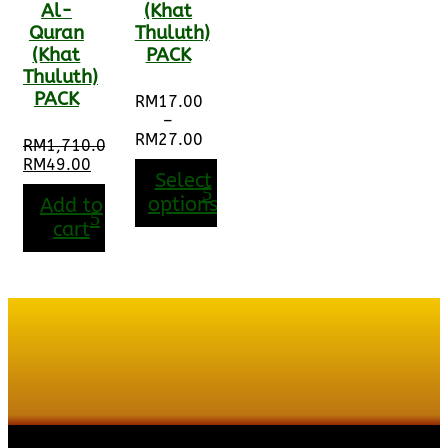
Al-
(Khat
Quran
Thuluth)
(Khat
PACK
Thuluth)
PACK
RM
17.00
–
RM
27.00
RM
1,710.00
Price
Original
RM
49.00
range:
Select
price
Current
RM17.00
was:
price
options
Add to
through
RM1,710.00.
is:
cart
RM27.00
RM49.00.