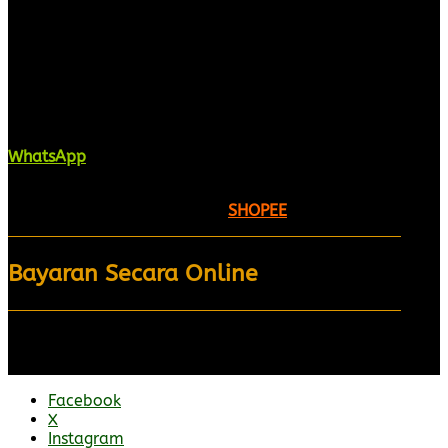
Kaligrafi.my merupakan website yang
menghimpunkan sofcopy tulisan jawi dan khat
untuk digunakan dipelbagai tempat. Setiap tulisan
adalah format digital dan vector. Sebarang
pertanyaan boleh diajukan di pautan ini =
WhatsApp
Kami beroperasi di
Kelantan, Malaysia.
Anda juga
boleh menempah melalui =
SHOPEE
Bayaran Secara Online
Facebook
X
Instagram