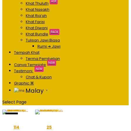
HOT
Khat Thuluth
Khat Nasakh
Khat Riq’ah
Khat Farisi
Khat Diwani
PACK
Khat Bundle
Tulisan Jawi Biasa
Rumi ➔ Jawi
Tempah Khat
Terma Pembelian
NEW
Canva Template
NEW
Testimoni
Chat & Kupon
Graphic ⌘
Malay
▼
Select Page
Sale!
114
25