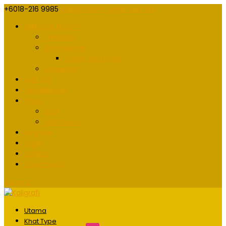
+6018-216 9985
kaligrafidotmy@gmail.com
FREE SOFTCOPY
Freebies
Short Name
Order Free Khat
Giveaway
Add On
Pengiklanan
Shop
Cart
Checkout
Register
Login
Orders
Downloads
0 Items
Utama
Khat Type