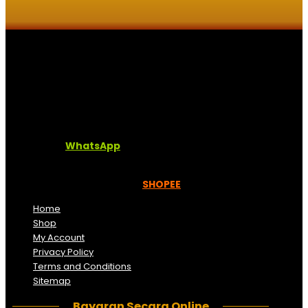
Kaligrafi.my merupakan website yang menghimpunkan
sofcopy tulisan jawi dan khat untuk digunakan
dipelbagai tempat. Setiap tulisan adalah format digital
dan vector. Sebarang pertanyaan boleh diajukan di
pautan ini =
WhatsApp
Kami beroperasi di
Kelantan, Malaysia.
Anda juga
boleh menempah melalui =
SHOPEE
Home
Shop
My Account
Privacy Policy
Terms and Conditions
Sitemap
Bayaran Secara Online