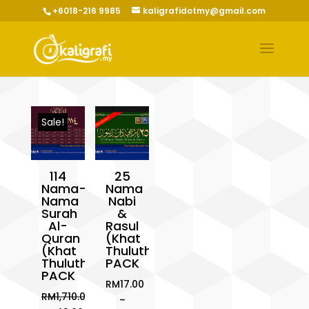
+6018-216 9985
kaligrafidotmy@gmail.com
Sale!
114
25
Nama-
Nama
Nama
Nabi
Surah
&
Al-
Rasul
Quran
(Khat
(Khat
Thuluth)
Thuluth)
PACK
PACK
RM
17.00
RM
1,710.00
–