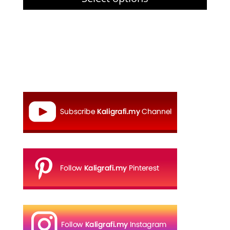
through
RM27.00