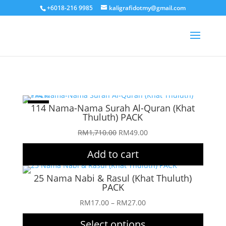
+6018-216 9985
kaligrafidotmy@gmail.com
Sale!
114 Nama-Nama Surah Al-Quran (Khat
Thuluth) PACK
Original
Current
RM
1,710.00
RM
49.00
price
price
Add to cart
was:
is:
RM1,710.00.
RM49.00.
25 Nama Nabi & Rasul (Khat Thuluth)
PACK
Price
RM
17.00
–
RM
27.00
range:
Select options
RM17.00