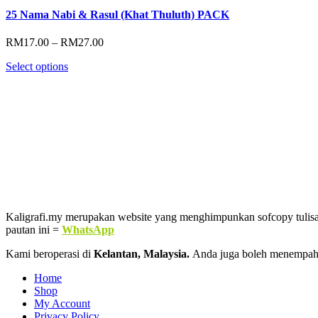
25 Nama Nabi & Rasul (Khat Thuluth) PACK
Price
RM
17.00
–
RM
27.00
range:
Select options
RM17.00
through
RM27.00
Kaligrafi.my merupakan website yang menghimpunkan sofcopy tulisan j
pautan ini =
WhatsApp
Kami beroperasi di
Kelantan, Malaysia.
Anda juga boleh menempah
Home
Shop
My Account
Privacy Policy