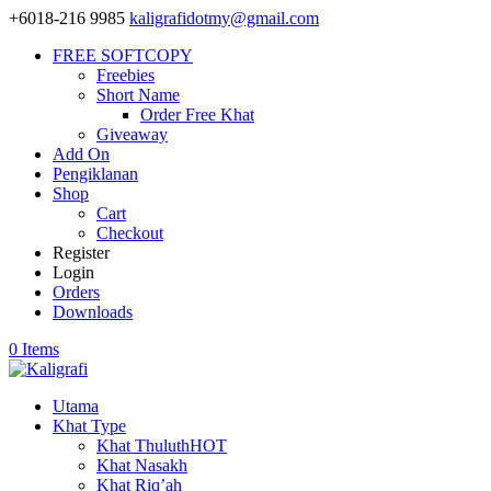
+6018-216 9985
kaligrafidotmy@gmail.com
FREE SOFTCOPY
Freebies
Short Name
Order Free Khat
Giveaway
Add On
Pengiklanan
Shop
Cart
Checkout
Register
Login
Orders
Downloads
0 Items
Utama
Khat Type
Khat Thuluth
HOT
Khat Nasakh
Khat Riq’ah