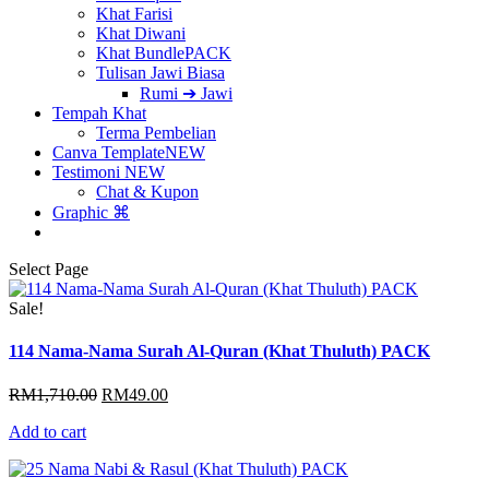
Khat Farisi
Khat Diwani
Khat Bundle
PACK
Tulisan Jawi Biasa
Rumi ➔ Jawi
Tempah Khat
Terma Pembelian
Canva Template
NEW
Testimoni
NEW
Chat & Kupon
Graphic ⌘
Select Page
Sale!
114 Nama-Nama Surah Al-Quran (Khat Thuluth) PACK
Original
Current
RM
1,710.00
RM
49.00
price
price
Add to cart
was:
is:
RM1,710.00.
RM49.00.