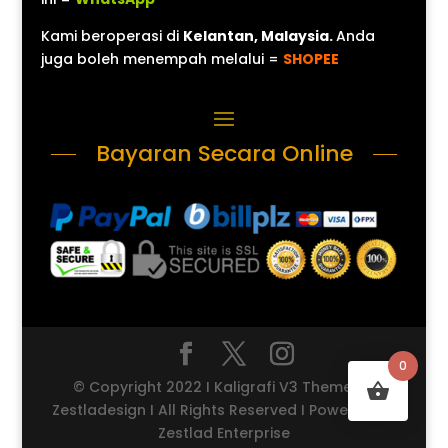
Kami beroperasi di
Kelantan, Malaysia.
Anda
juga boleh menempah melalui =
SHOPEE
Bayaran Secara Online
0
© Copyright 2022 I Kaligrafi V3 Theme by
Zestladesign I All Rights Reserved I Powered by
Zestlad Enterprise