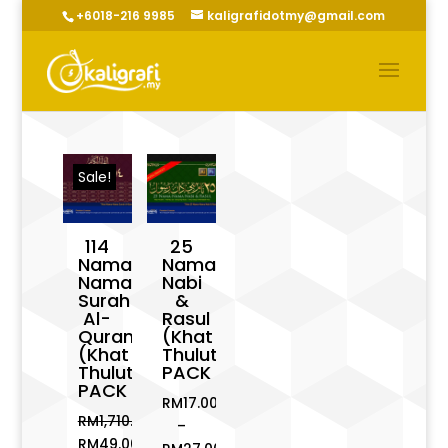
+6018-216 9985
kaligrafidotmy@gmail.com
Sale!
114
25
Nama-
Nama
Nama
Nabi
Surah
&
Al-
Rasul
Quran
(Khat
(Khat
Thuluth)
Thuluth)
PACK
PACK
RM
17.00
RM
1,710.00
–
Original
RM
49.00