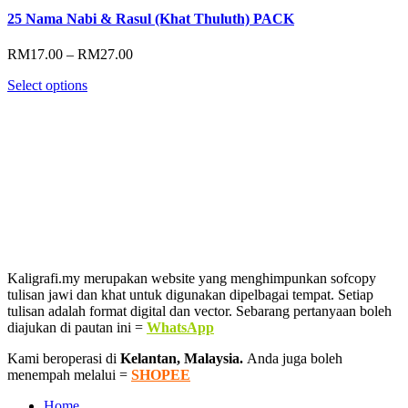
25 Nama Nabi & Rasul (Khat Thuluth) PACK
Price
RM
17.00
–
RM
27.00
range:
Select options
RM17.00
through
RM27.00
Kaligrafi.my merupakan website yang menghimpunkan sofcopy
tulisan jawi dan khat untuk digunakan dipelbagai tempat. Setiap
tulisan adalah format digital dan vector. Sebarang pertanyaan boleh
diajukan di pautan ini =
WhatsApp
Kami beroperasi di
Kelantan, Malaysia.
Anda juga boleh
menempah melalui =
SHOPEE
Home