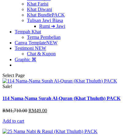
Khat Farisi
Khat Diwani
Khat Bundle
PACK
Tulisan Jawi Biasa
Rumi ➔ Jawi
Tempah Khat
Terma Pembelian
Canva Template
NEW
Testimoni
NEW
Chat & Kupon
Graphic ⌘
Select Page
Sale!
114 Nama-Nama Surah Al-Quran (Khat Thuluth) PACK
Original
Current
RM
1,710.00
RM
49.00
price
price
Add to cart
was:
is:
RM1,710.00.
RM49.00.