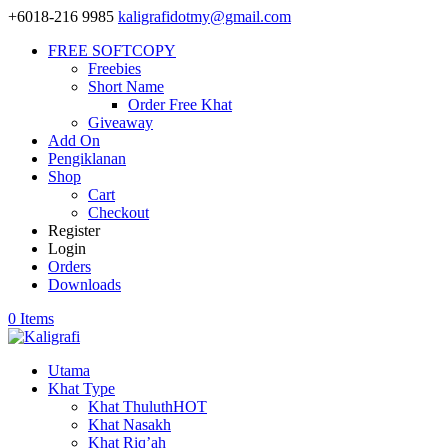
+6018-216 9985
kaligrafidotmy@gmail.com
FREE SOFTCOPY
Freebies
Short Name
Order Free Khat
Giveaway
Add On
Pengiklanan
Shop
Cart
Checkout
Register
Login
Orders
Downloads
0 Items
Utama
Khat Type
Khat Thuluth
HOT
Khat Nasakh
Khat Riq’ah