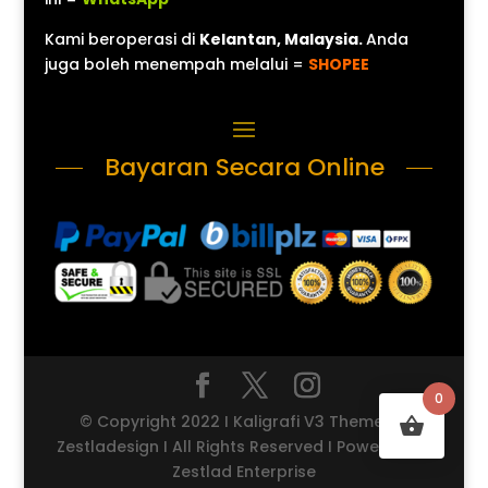
Kami beroperasi di
Kelantan, Malaysia.
Anda
juga boleh menempah melalui =
SHOPEE
Bayaran Secara Online
0
© Copyright 2022 I Kaligrafi V3 Theme by
Zestladesign I All Rights Reserved I Powered by
Zestlad Enterprise