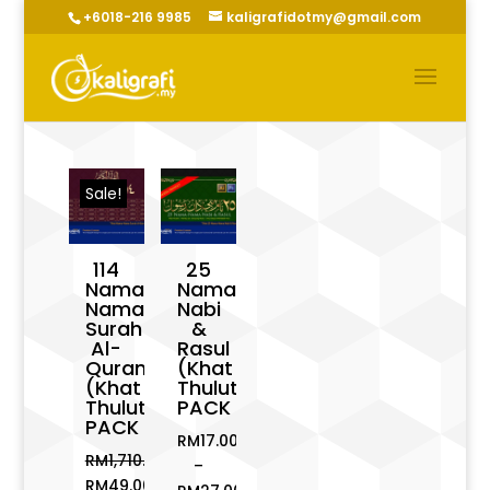
+6018-216 9985
kaligrafidotmy@gmail.com
Sale!
114
25
Nama-
Nama
Nama
Nabi
Surah
&
Al-
Rasul
Quran
(Khat
(Khat
Thuluth)
Thuluth)
PACK
PACK
RM
17.00
RM
1,710.00
–
Original
RM
49.00