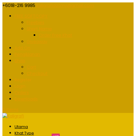
+6018-216 9985
kaligrafidotmy@gmail.com
FREE SOFTCOPY
Freebies
Short Name
Order Free Khat
Giveaway
Add On
Pengiklanan
Shop
Cart
Checkout
Register
Login
Orders
Downloads
0 Items
Utama
Khat Type