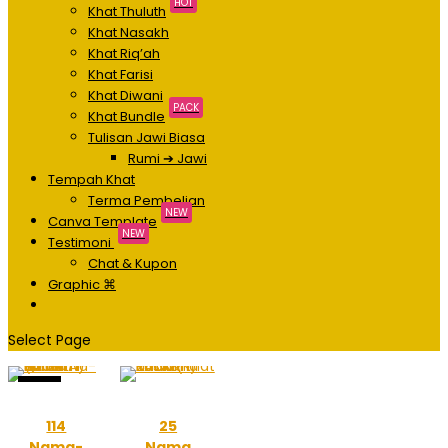
HOT
Khat Thuluth
Khat Nasakh
Khat Riq’ah
Khat Farisi
Khat Diwani
PACK
Khat Bundle
Tulisan Jawi Biasa
Rumi ➔ Jawi
Tempah Khat
Terma Pembelian
NEW
Canva Template
NEW
Testimoni
Chat & Kupon
Graphic ⌘
Select Page
Sale!
114
25
Nama-
Nama