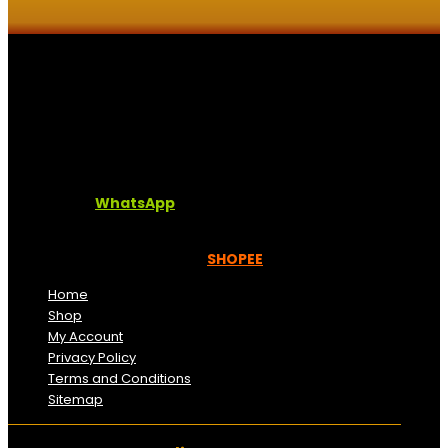
Kaligrafi.my merupakan website yang menghimpunkan
sofcopy tulisan jawi dan khat untuk digunakan
dipelbagai tempat. Setiap tulisan adalah format digital
dan vector. Sebarang pertanyaan boleh diajukan di
pautan ini =
WhatsApp
Kami beroperasi di
Kelantan, Malaysia.
Anda juga
boleh menempah melalui =
SHOPEE
Home
Shop
My Account
Privacy Policy
Terms and Conditions
Sitemap