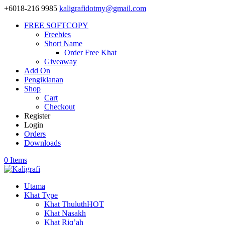
+6018-216 9985
kaligrafidotmy@gmail.com
FREE SOFTCOPY
Freebies
Short Name
Order Free Khat
Giveaway
Add On
Pengiklanan
Shop
Cart
Checkout
Register
Login
Orders
Downloads
0 Items
Utama
Khat Type
Khat Thuluth
HOT
Khat Nasakh
Khat Riq’ah