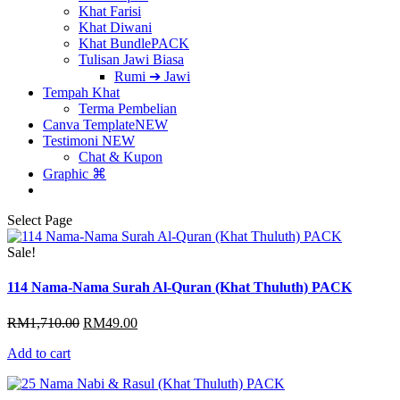
Khat Farisi
Khat Diwani
Khat Bundle
PACK
Tulisan Jawi Biasa
Rumi ➔ Jawi
Tempah Khat
Terma Pembelian
Canva Template
NEW
Testimoni
NEW
Chat & Kupon
Graphic ⌘
Select Page
Sale!
114 Nama-Nama Surah Al-Quran (Khat Thuluth) PACK
Original
Current
RM
1,710.00
RM
49.00
price
price
Add to cart
was:
is:
RM1,710.00.
RM49.00.