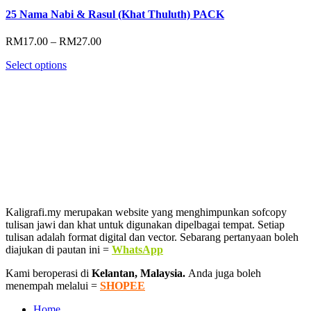
25 Nama Nabi & Rasul (Khat Thuluth) PACK
Price
RM
17.00
–
RM
27.00
range:
Select options
RM17.00
through
RM27.00
Kaligrafi.my merupakan website yang menghimpunkan sofcopy
tulisan jawi dan khat untuk digunakan dipelbagai tempat. Setiap
tulisan adalah format digital dan vector. Sebarang pertanyaan boleh
diajukan di pautan ini =
WhatsApp
Kami beroperasi di
Kelantan, Malaysia.
Anda juga boleh
menempah melalui =
SHOPEE
Home