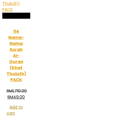
Sale!
114
Nama-
Nama
Surah
Al-
Quran
(Khat
Thuluth)
PACK
RM
1,710.00
Original
Current
RM
49.00
price
price
Add to
was:
is:
cart
RM1,710.00.
RM49.00.