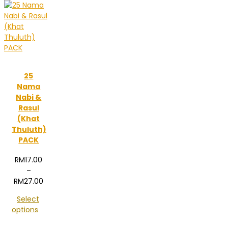
25
Nama
Nabi &
Rasul
(Khat
Thuluth)
PACK
RM
17.00
–
Price
RM
27.00
range:
Select
RM17.00
options
through
RM27.00