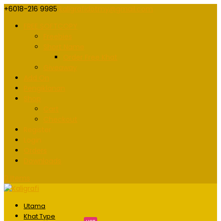
+6018-216 9985
kaligrafidotmy@gmail.com
FREE SOFTCOPY
Freebies
Short Name
Order Free Khat
Giveaway
Add On
Pengiklanan
Shop
Cart
Checkout
Register
Login
Orders
Downloads
0 Items
Utama
Khat Type