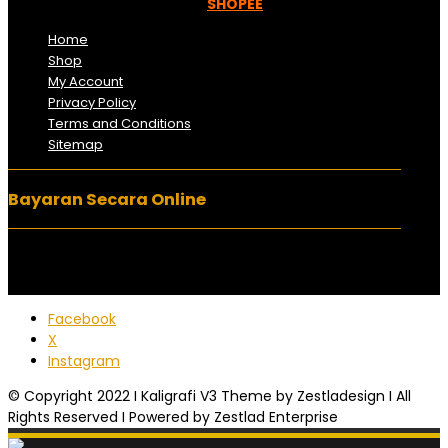
boleh menempah melalui =
SHOPEE
Home
Shop
My Account
Privacy Policy
Terms and Conditions
Sitemap
Bayaran Secara Online
Facebook
X
Instagram
© Copyright 2022 I Kaligrafi V3 Theme by Zestladesign I All
Rights Reserved I Powered by Zestlad Enterprise