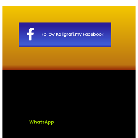
Kaligrafi.my merupakan website yang menghimpunkan
sofcopy tulisan jawi dan khat untuk digunakan
dipelbagai tempat. Setiap tulisan adalah format digital
dan vector. Sebarang pertanyaan boleh diajukan di
pautan ini =
WhatsApp
Kami beroperasi di
Kelantan, Malaysia.
Anda juga