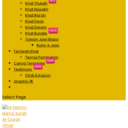
HOT
Khat Thuluth
Khat Nasakh
Khat Riq’ah
Khat Farisi
Khat Diwani
PACK
Khat Bundle
Tulisan Jawi Biasa
Rumi ➔ Jawi
Tempah Khat
Terma Pembelian
NEW
Canva Template
NEW
Testimoni
Chat & Kupon
Graphic ⌘
Select Page