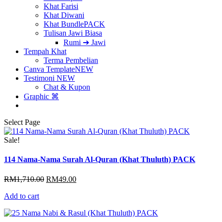
Khat Farisi
Khat Diwani
Khat Bundle
PACK
Tulisan Jawi Biasa
Rumi ➔ Jawi
Tempah Khat
Terma Pembelian
Canva Template
NEW
Testimoni
NEW
Chat & Kupon
Graphic ⌘
Select Page
Sale!
114 Nama-Nama Surah Al-Quran (Khat Thuluth) PACK
Original
Current
RM
1,710.00
RM
49.00
price
price
Add to cart
was:
is:
RM1,710.00.
RM49.00.