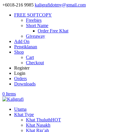
+6018-216 9985
kaligrafidotmy@gmail.com
FREE SOFTCOPY
Freebies
Short Name
Order Free Khat
Giveaway
Add On
Pengiklanan
Shop
Cart
Checkout
Register
Login
Orders
Downloads
0 Items
Utama
Khat Type
Khat Thuluth
HOT
Khat Nasakh
Khat Riq’ah