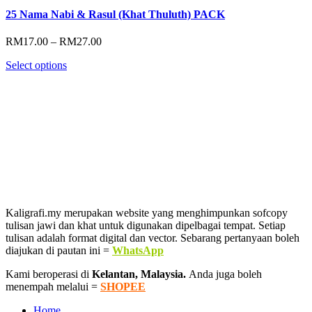
25 Nama Nabi & Rasul (Khat Thuluth) PACK
Price
RM
17.00
–
RM
27.00
range:
Select options
RM17.00
through
RM27.00
Kaligrafi.my merupakan website yang menghimpunkan sofcopy
tulisan jawi dan khat untuk digunakan dipelbagai tempat. Setiap
tulisan adalah format digital dan vector. Sebarang pertanyaan boleh
diajukan di pautan ini =
WhatsApp
Kami beroperasi di
Kelantan, Malaysia.
Anda juga boleh
menempah melalui =
SHOPEE
Home