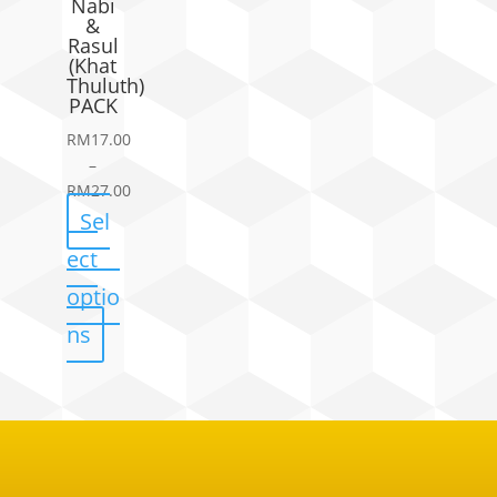
Nabi
&
Rasul
(Khat
Thuluth)
PACK
RM
17.00
–
RM
27.00
Price
Sel
range:
ect
RM17.00
through
optio
RM27.00
ns