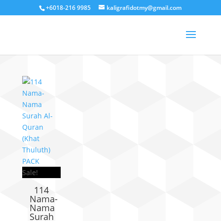
+6018-216 9985
kaligrafidotmy@gmail.com
Sale!
114
Nama-
Nama
Surah