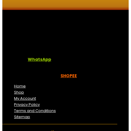
Kaligrafi.my merupakan website yang menghimpunkan
sofcopy tulisan jawi dan khat untuk digunakan
dipelbagai tempat. Setiap tulisan adalah format digital
dan vector. Sebarang pertanyaan boleh diajukan di
pautan ini =
WhatsApp
Kami beroperasi di
Kelantan, Malaysia.
Anda juga
boleh menempah melalui =
SHOPEE
Home
Shop
My Account
Privacy Policy
Terms and Conditions
Sitemap