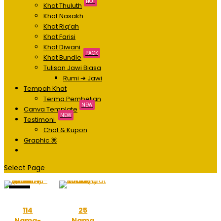
HOT
Khat Thuluth
Khat Nasakh
Khat Riq’ah
Khat Farisi
Khat Diwani
PACK
Khat Bundle
Tulisan Jawi Biasa
Rumi ➔ Jawi
Tempah Khat
Terma Pembelian
NEW
Canva Template
NEW
Testimoni
Chat & Kupon
Graphic ⌘
Select Page
Sale!
114
25
Nama-
Nama