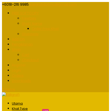
+6018-216 9985
kaligrafidotmy@gmail.com
FREE SOFTCOPY
Freebies
Short Name
Order Free Khat
Giveaway
Add On
Pengiklanan
Shop
Cart
Checkout
Register
Login
Orders
Downloads
0 Items
Utama
Khat Type