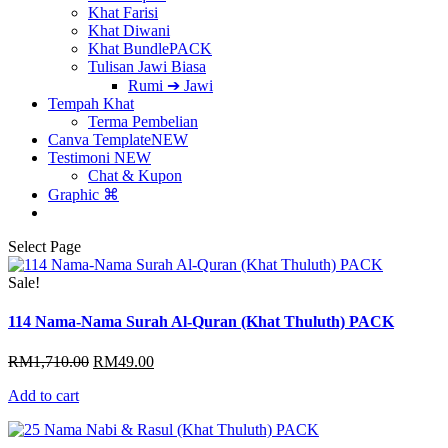
Khat Farisi
Khat Diwani
Khat Bundle
PACK
Tulisan Jawi Biasa
Rumi ➔ Jawi
Tempah Khat
Terma Pembelian
Canva Template
NEW
Testimoni
NEW
Chat & Kupon
Graphic ⌘
Select Page
Sale!
114 Nama-Nama Surah Al-Quran (Khat Thuluth) PACK
Original
Current
RM
1,710.00
RM
49.00
price
price
Add to cart
was:
is:
RM1,710.00.
RM49.00.