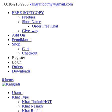
+6018-216 9985
kaligrafidotmy@gmail.com
FREE SOFTCOPY
Freebies
Short Name
Order Free Khat
Giveaway
Add On
Pengiklanan
Shop
Cart
Checkout
Register
Login
Orders
Downloads
0 Items
Utama
Khat Type
Khat Thuluth
HOT
Khat Nasakh
Khat Riq’ah