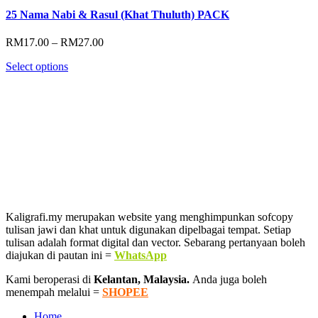
25 Nama Nabi & Rasul (Khat Thuluth) PACK
Price
RM
17.00
–
RM
27.00
range:
Select options
RM17.00
through
RM27.00
Kaligrafi.my merupakan website yang menghimpunkan sofcopy
tulisan jawi dan khat untuk digunakan dipelbagai tempat. Setiap
tulisan adalah format digital dan vector. Sebarang pertanyaan boleh
diajukan di pautan ini =
WhatsApp
Kami beroperasi di
Kelantan, Malaysia.
Anda juga boleh
menempah melalui =
SHOPEE
Home