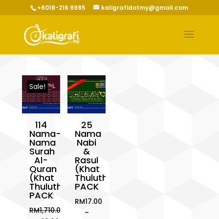
+6018-216 9985
kaligrafidotmy@gmail.com
Sale!
114
25
Nama-
Nama
Nama
Nabi
Surah
&
Al-
Rasul
Quran
(Khat
(Khat
Thuluth)
Thuluth)
PACK
PACK
RM
17.00
RM
1,710.00
–