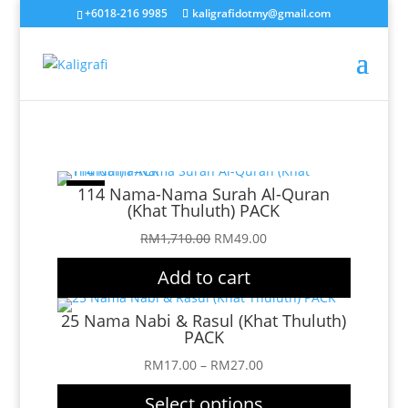
+6018-216 9985
kaligrafidotmy@gmail.com
Sale!
114 Nama-Nama Surah Al-Quran
(Khat Thuluth) PACK
Original
Current
RM
1,710.00
RM
49.00
price
price
Add to cart
was:
is:
RM1,710.00.
RM49.00.
25 Nama Nabi & Rasul (Khat Thuluth)
PACK
Price
RM
17.00
–
RM
27.00
range:
Select options
RM17.00