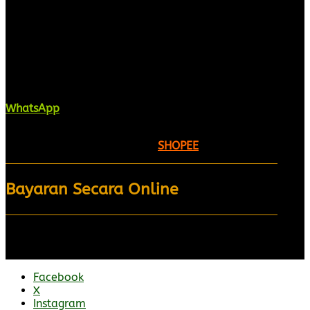
Kaligrafi.my merupakan website yang
menghimpunkan sofcopy tulisan jawi dan khat
untuk digunakan dipelbagai tempat. Setiap tulisan
adalah format digital dan vector. Sebarang
pertanyaan boleh diajukan di pautan ini =
WhatsApp
Kami beroperasi di
Kelantan, Malaysia.
Anda juga
boleh menempah melalui =
SHOPEE
Bayaran Secara Online
Facebook
X
Instagram