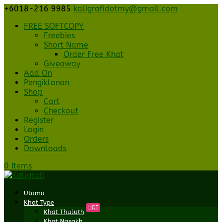
+6018-216 9985
kaligrafidotmy@gmail.com
FREE SOFTCOPY
Freebies
Short Name
Order Free Khat
Giveaway
Add On
Pengiklanan
Shop
Cart
Checkout
Register
Login
Orders
Downloads
0 Items
Utama
Khat Type
HOT
Khat Thuluth
Khat Nasakh