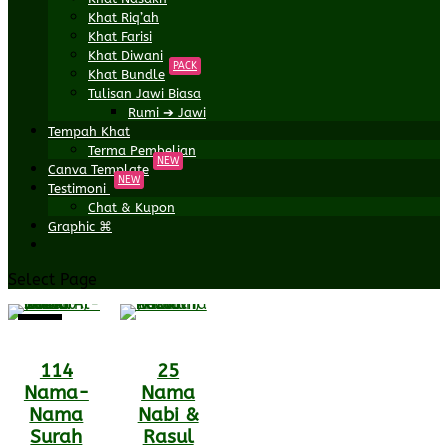
Khat Riq’ah
Khat Farisi
Khat Diwani
PACK
Khat Bundle
Tulisan Jawi Biasa
Rumi ➔ Jawi
Tempah Khat
Terma Pembelian
NEW
Canva Template
NEW
Testimoni
Chat & Kupon
Graphic ⌘
Select Page
Sale!
114
25
Nama-
Nama
Nama
Nabi &
Surah
Rasul