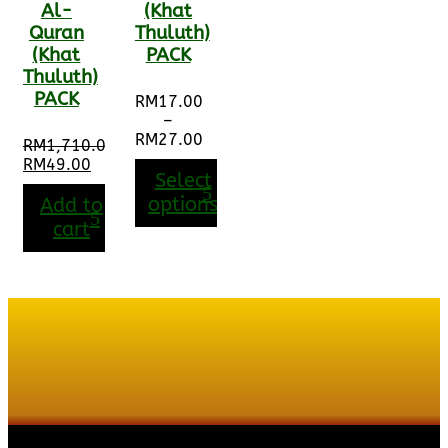
Al-
(Khat
Quran
Thuluth)
(Khat
PACK
Thuluth)
PACK
RM
17.00
–
RM
27.00
RM
1,710.00
Price
Original
RM
49.00
range:
Select
price
Current
RM17.00
was:
price
options
Add to
through
RM1,710.00.
is:
cart
RM27.00
RM49.00.